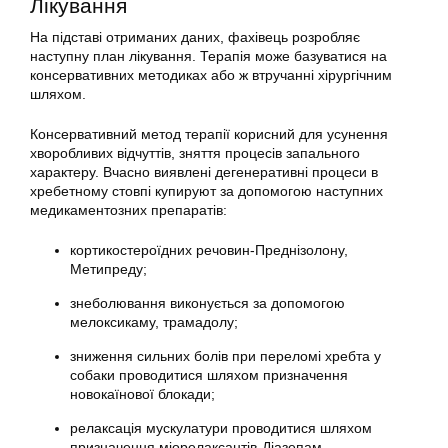
Лікування
На підставі отриманих даних, фахівець розробляє
наступну план лікування. Терапія може базуватися на
консервативних методиках або ж втручанні хірургічним
шляхом.
Консервативний метод терапії корисний для усунення
хворобливих відчуттів, зняття процесів запального
характеру. Вчасно виявлені дегенеративні процеси в
хребетному стовпі купируют за допомогою наступних
медикаментозних препаратів:
кортикостероїдних речовин-Преднізолону,
Метипреду;
знеболювання виконується за допомогою
мелоксикаму, трамадолу;
зниження сильних болів при переломі хребта у
собаки проводитися шляхом призначення
новокаїнової блокади;
релаксація мускулатури проводитися шляхом
призначення міорелаксантів-Діазепам.