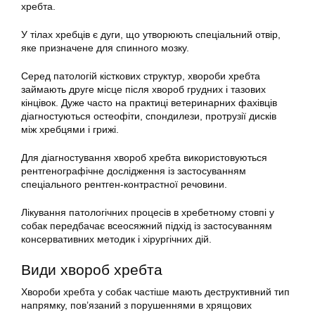
хребта.
У тілах хребців є дуги, що утворюють спеціальний отвір,
яке призначене для спинного мозку.
Серед патологій кісткових структур, хвороби хребта
займають друге місце після хвороб грудних і тазових
кінцівок. Дуже часто на практиці ветеринарних фахівців
діагностуються остеофіти, спондилези, протрузії дисків
між хребцями і грижі.
Для діагностування хвороб хребта використовуються
рентгенографічне дослідження із застосуванням
спеціального рентген-контрастної речовини.
Лікування патологічних процесів в хребетному стовпі у
собак передбачає всеосяжний підхід із застосуванням
консервативних методик і хірургічних дій.
Види хвороб хребта
Хвороби хребта у собак частіше мають деструктивний тип
напрямку, пов’язаний з порушеннями в хрящових