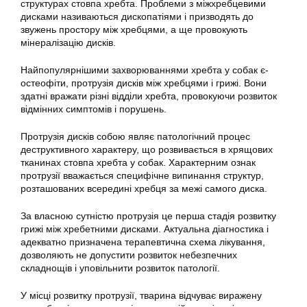
структурах стовпа хребта. Проблеми з міжхребцевими
дисками називаються дископатіями і призводять до
звужень простору між хребцями, а ще провокують
мінералізацію дисків.
Найпопулярнішими захворюваннями хребта у собак є-
остеофіти, протрузія дисків між хребцями і грижі. Вони
здатні вражати різні відділи хребта, провокуючи розвиток
відмінних симптомів і порушень.
Протрузія дисків собою являє патологічний процес
деструктивного характеру, що розвивається в хрящових
тканинах стовпа хребта у собак. Характерним ознак
протрузії вважається специфічне випинання структур,
розташованих всередині хребця за межі самого диска.
За власною сутністю протрузія це перша стадія розвитку
грижі між хребетними дисками. Актуальна діагностика і
адекватно призначена терапевтична схема лікування,
дозволяють не допустити розвиток небезпечних
складнощів і уповільнити розвиток патології.
У місці розвитку протрузії, тварина відчуває виражену