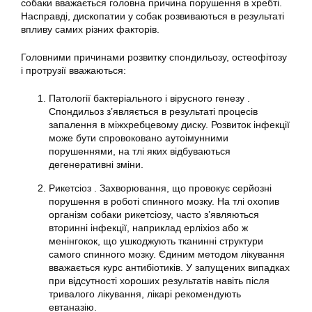
собаки вважається головна причина порушення в хребті.
Насправді, дископатии у собак розвиваються в результаті
впливу самих різних факторів.
Головними причинами розвитку спондильозу, остеофітозу
і протрузії вважаються:
Патології бактеріального і вірусного генезу .
Спондильоз з’являється в результаті процесів
запалення в міжхребцевому диску. Розвиток інфекції
може бути спровоковано аутоімунними
порушеннями, на тлі яких відбуваються
дегенеративні зміни.
Рикетсіоз . Захворювання, що провокує серйозні
порушення в роботі спинного мозку. На тлі охопив
організм собаки рикетсіозу, часто з’являються
вторинні інфекції, наприклад ерліхіоз або ж
менінгокок, що ушкоджують тканинні структури
самого спинного мозку. Єдиним методом лікування
вважається курс антибіотиків. У запущених випадках
при відсутності хороших результатів навіть після
тривалого лікування, лікарі рекомендують
евтаназію.