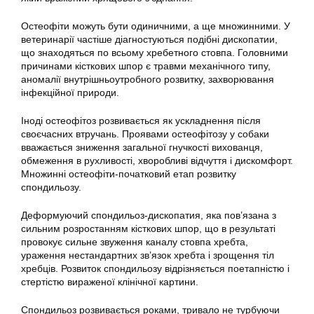
Остеофіти можуть бути одиничними, а ще множинними. У
ветеринарії частіше діагностуються подібні дископатии,
що знаходяться по всьому хребетного стовпа. Головними
причинами кісткових шпор є травми механічного типу,
аномалії внутрішньоутробного розвитку, захворювання
інфекційної природи.
Іноді остеофітоз розвивається як ускладнення після
своєчасних втручань. Проявами остеофітозу у собаки
вважається зниження загальної гнучкості вихованця,
обмеження в рухливості, хворобливі відчуття і дискомфорт.
Множинні остеофіти-початковий етап розвитку
спондильозу.
Деформуючий спондильоз-дископатия, яка пов’язана з
сильним розростанням кісткових шпор, що в результаті
провокує сильне звуження каналу стовпа хребта,
ураження нестандартних зв’язок хребта і зрощення тіл
хребців. Розвиток спондильозу відрізняється поетапністю і
стертістю вираженої клінічної картини.
Спондильоз розвивається роками, тривало не турбуючи