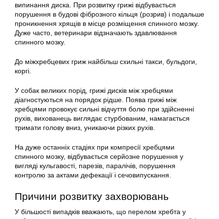
випинання диска. При розвитку грижі відбувається
порушення в будові фіброзного кільця (розрив) і подальше
проникнення хрящів в місце розміщення спинного мозку.
Дуже часто, ветеринари відзначають здавлювання
спинного мозку.
До міжхребцевих гриж найбільш схильні такси, бульдоги,
коргі.
У собак великих порід, грижі дисків між хребцями
діагностуються на порядок рідше. Поява грижі між
хребцями провокує сильні відчуття болю при здійсненні
рухів, вихованець виглядає стурбованим, намагається
тримати голову вниз, уникаючи різких рухів.
На дуже останніх стадіях при компресії хребцями
спинного мозку, відбувається серйозне порушення у
вигляді кульгавості, парезів, паралічів, порушення
контролю за актами дефекації і сечовипускання.
Причини розвитку захворювань
У більшості випадків вважають, що перелом хребта у