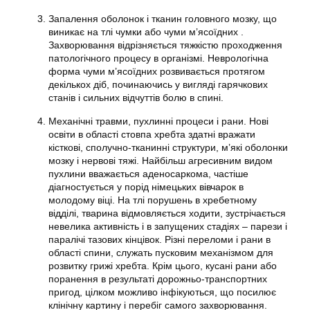
Запалення оболонок і тканин головного мозку, що
виникає на тлі чумки або чуми м’ясоїдних .
Захворювання відрізняється тяжкістю проходження
патологічного процесу в організмі. Неврологічна
форма чуми м’ясоїдних розвивається протягом
декількох діб, починаючись у вигляді гарячкових
станів і сильних відчуттів болю в спині.
Механічні травми, пухлинні процеси і рани. Нові
освіти в області стовпа хребта здатні вражати
кісткові, сполучно-тканинні структури, м’які оболонки
мозку і нервові тяжі. Найбільш агресивним видом
пухлини вважається аденосаркома, частіше
діагностується у порід німецьких вівчарок в
молодому віці. На тлі порушень в хребетному
відділі, тварина відмовляється ходити, зустрічається
невелика активність і в запущених стадіях – парези і
паралічі тазових кінцівок. Різні переломи і рани в
області спини, служать пусковим механізмом для
розвитку грижі хребта. Крім цього, кусані рани або
поранення в результаті дорожньо-транспортних
пригод, цілком можливо інфікуються, що посилює
клінічну картину і перебіг самого захворювання.