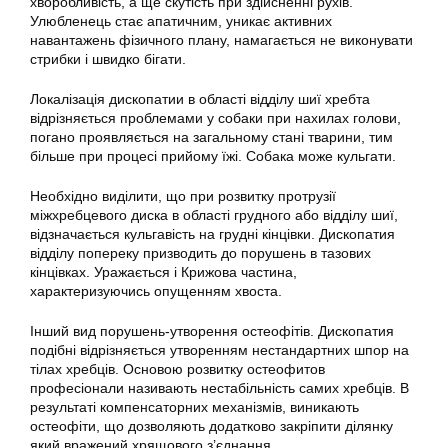
хворобливість, а ще скутість при здійсненні рухів.
Улюбленець стає апатичним, уникає активних
навантажень фізичного плану, намагається не виконувати
стрибки і швидко бігати.
Локалізація дископатии в області відділу шиї хребта
відрізняється проблемами у собаки при нахилах голови,
погано проявляється на загальному стані тварини, тим
більше при процесі прийому їжі. Собака може кульгати.
Необхідно виділити, що при розвитку протрузії
міжхребцевого диска в області грудного або відділу шиї,
відзначається кульгавість на грудні кінцівки. Дископатия
відділу попереку призводить до порушень в тазових
кінцівках. Уражається і Крижова частина,
характеризуючись опущенням хвоста.
Інший вид порушень-утворення остеофітів. Дископатия
подібні відрізняється утворенням нестандартних шпор на
тілах хребців. Основою розвитку остеофитов
професіонали називають нестабільність самих хребців. В
результаті компенсаторних механізмів, виникають
остеофіти, що дозволяють додатково закріпити ділянку
який вражений хрящового з’єднання.