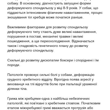
собаку. В основному, діагностують запущені форми
деформуючого спондильозу у віці 8-9 років. У собак, що
піддаються інтенсивним фізичним навантаженням, процес
зношування тіл хребців може початися раніше.
Важливими факторами для розвитку спондильозу
деформуючого типу стають дуже великі навантаження,
порушення в поставі, механічні травми і великі
пошкодження, а ще переохолодження. Відзначається
також і спадковість генетичного плану до розвитку
деформуючого спондильозу.
Схильні до розвитку дископатии боксери і споріднені і їм
породи.
Патологія провокує сильні болі у собаки, деформацію
грудного хребетного відділу. Вірогідна поява агресії у
вихованця на тлі відчуттів болю при пальпації ураженої
ділянки тіла.
Грижа між хребцями-одна з найбільш небезпечних
патологій, які пов’язані з хребетним стовпом. Початковим
етапом міжхребцевої грижі вважається протрузія або