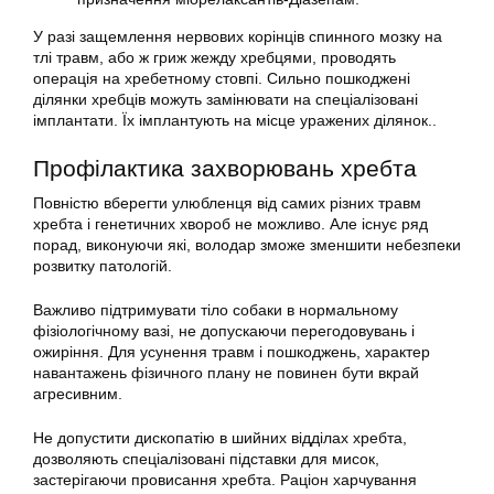
У разі защемлення нервових корінців спинного мозку на
тлі травм, або ж гриж жежду хребцями, проводять
операція на хребетному стовпі. Сильно пошкоджені
ділянки хребців можуть замінювати на спеціалізовані
імплантати. Їх імплантують на місце уражених ділянок..
Профілактика захворювань хребта
Повністю вберегти улюбленця від самих різних травм
хребта і генетичних хвороб не можливо. Але існує ряд
порад, виконуючи які, володар зможе зменшити небезпеки
розвитку патологій.
Важливо підтримувати тіло собаки в нормальному
фізіологічному вазі, не допускаючи перегодовувань і
ожиріння. Для усунення травм і пошкоджень, характер
навантажень фізичного плану не повинен бути вкрай
агресивним.
Не допустити дископатію в шийних відділах хребта,
дозволяють спеціалізовані підставки для мисок,
застерігаючи провисання хребта. Раціон харчування