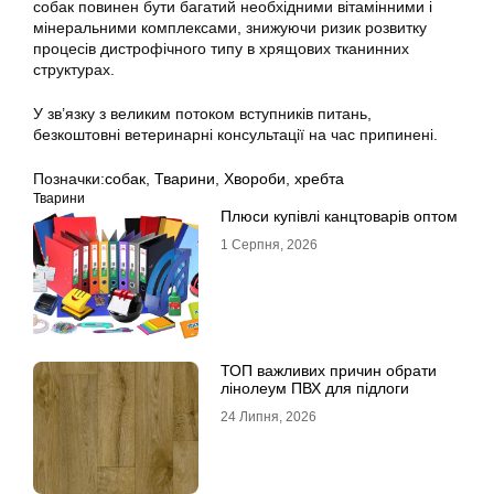
собак повинен бути багатий необхідними вітамінними і
мінеральними комплексами, знижуючи ризик розвитку
процесів дистрофічного типу в хрящових тканинних
структурах.
У зв’язку з великим потоком вступників питань,
безкоштовні ветеринарні консультації на час припинені.
Позначки:
собак
,
Тварини
,
Хвороби
,
хребта
Тварини
Плюси купівлі канцтоварів оптом
1 Серпня, 2026
ТОП важливих причин обрати
лінолеум ПВХ для підлоги
24 Липня, 2026