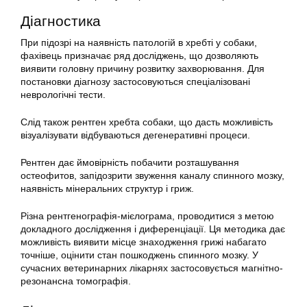
Діагностика
При підозрі на наявність патологій в хребті у собаки,
фахівець призначає ряд досліджень, що дозволяють
виявити головну причину розвитку захворювання. Для
постановки діагнозу застосовуються спеціалізовані
неврологічні тести.
Слід також рентген хребта собаки, що дасть можливість
візуалізувати відбуваються дегенеративні процеси.
Рентген дає ймовірність побачити розташування
остеофитов, запідозрити звуження каналу спинного мозку,
наявність мінеральних структур і гриж.
Різна рентгенографія-мієлограма, проводитися з метою
докладного дослідження і диференціації. Ця методика дає
можливість виявити місце знаходження грижі набагато
точніше, оцінити стан пошкоджень спинного мозку. У
сучасних ветеринарних лікарнях застосовується магнітно-
резонансна томографія.