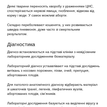
Деякі тварини переносять хворобу з ураженнями ЦНС,
спостерігаються нервові явища, гноблення, відмова від
корму і води. У самок можливі аборти.
Складно переболевают кошенята, у них розвивається
швидка пневмонія, дуже часто зі смертельним
результатом.
Діагностика
Діагноз встановлюється на підставі клініки з невід’ємним
лабораторним дослідженням біоматеріалу.
Лабораторний діагноз устаавлівают на підставі досліджень
витікань з носових порожнин, піхви, очей, препуция,
абортованих плодів.
Для патолого-анатомічного діагнозу відбирають матеріал
зі шматочків трахеї, легенів, лімфатичних вузлів,
абортованих плодів, сім’яників.
Лабораторні дослідження базуються на виділенні вірусу в