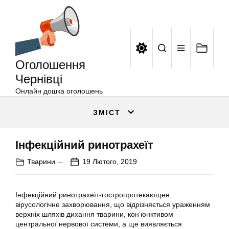
Оголошення
Перейти
Чернівці
до
вмісту
Оголошення
Чернівці
Онлайн дошка оголошень
ЗМІСТ
Інфекційний ринотрахеїт
Тварини
19 Лютого, 2019
Інфекційний ринотрахеїт-гостропротекающее
вірусологічне захворювання, що відрізняється ураженням
верхніх шляхів дихання тварини, кон’юнктивом
центральної нервової системи, а ще виявляється