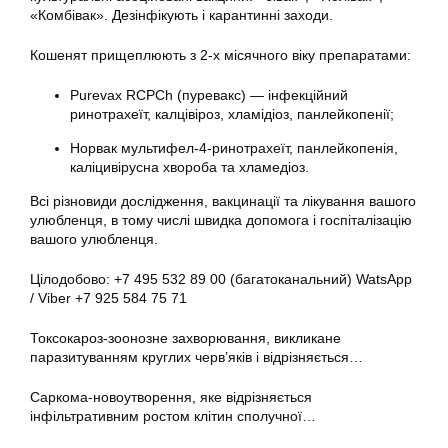
«Комбівак». Дезінфікують і карантинні заходи.
Кошенят прищеплюють з 2-х місячного віку препаратами:
Purevax RCPCh (пуревакс) — інфекційний
ринотрахеїт, калцівіроз, хламідіоз, панлейкопенії;
Норвак мультифел-4-ринотрахеїт, панлейкопенія,
каліцивірусна хвороба та хламедіоз.
Всі різновиди дослідження, вакцинації та лікування вашого
улюбленця, в тому числі швидка допомога і госпіталізацію
вашого улюбленця.
Цілодобово: +7 495 532 89 00 (багатоканальний) WatsApp
/ Viber +7 925 584 75 71
Токсокароз-зоонозне захворювання, викликане
паразитуванням круглих черв’яків і відрізняється…
Саркома-новоутворення, яке відрізняється
інфільтративним ростом клітин сполучної…