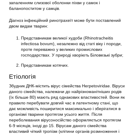
запаленням слизової оболонки піхви у самок і
баланопоститом у самців.
Діагноз інфекційний ринотрахеїт може бути поставлений
двом видам тварин:
Представникам великої худоби (Rhinotracheitis
infectiosa bovum), незалежно від статі віку і породи,
проте переважно у великих промислових
господарствах. У природі хворіють Біловезькі зубри;
Представникам котячих.
Етіологія
Збудник ДНК-містить вірус сімейства Herpetoviridae. Віруси
даного сімейства, належачи до найрізноманітніших родів
(їх більше 80) мають ряд однакових властивостей. Вони як
правило перебувати довгий час в латентному стані, що
дає можливість поширитися максимально і зберігатися в
організмі тварини протягом усього життя. Після
переболевания вірусоносійство оформляється протягом
6-9 місяців, іноді до 15. Вірусам даного сімейства
властивий чіткий тропізм (клітини органів розмноження і