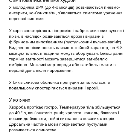
Симптоматика великої худоби
У молодняка ВРХ (до 4-х місяців) розвиваються пневмо-
ентерити, кон’юнктивіти, з’являються симптоми ураження
нервової системи.
У корів спостерігають гіперемію і набряк слизових вульви і
піхви, в наслідок розвиваються ерозії і виразки з
фібринозним випотіванням (пустульозний вульво-вагініт).
Виділення піхви носять слизисто-гнійний характер, на 6-8
місяцях тільності тварини можуть абортувати. Більш ранні
терміни вагітності можуть завершитися загибеллю
ембріона. Можливі мертвороди або загибель теляти в
перший день після народження.
У биків слизова оболонка препуция запалюється, в
подальшому спостерігаються виразки і ерозії.
У котячих
Хвороба протікає гостро. Температура тіла збільшується
до 40 ° з, кон’юнктивіт, риніт, хрипота, кашель, блювота і
позиви до блювоти, гнійні витікання з носових отворів.
Дорсальна частина мови покривається пустулами,
розвивається слинотеча.