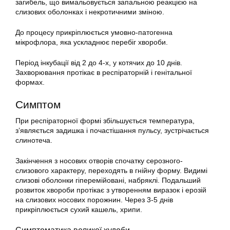
загибель, що вимальовується запальною реакцією на
слизових оболонках і некротичними зміною.
До процесу прикріплюється умовно-патогенна
мікрофлора, яка ускладнює перебіг хвороби.
Період інкубації від 2 до 4-х, у котячих до 10 днів.
Захворювання протікає в респіраторній і генітальної
формах.
Симптом
При респіраторної формі збільшується температура,
з’являється задишка і почастішання пульсу, зустрічається
слинотеча.
Закінчення з носових отворів спочатку серозного-
слизового характеру, переходять в гнійну форму. Видимі
слизові оболонки гіперемійовані, набряклі. Подальший
розвиток хвороби протікає з утворенням виразок і ерозій
на слизових носових порожнин. Через 3-5 днів
прикріплюється сухий кашель, хрипи.