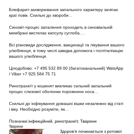
Блефарит-захворювання запального характеру зачіпає
краї повік. Схильні до хвороби…
Синовіт-процес запалення проходить в синовіальній
мембрані вистилає капсулу суглоба.…
Всі різновиди дослідження, вакцинації та лікування вашого
улюбленця, в тому числі швидка допомога і госпіталізацію
вашого улюбленця.
Цілодобово: +7 495 532 89 00 (багатоканальний) WatsApp
/ Viber +7 925 584 75 71
Ринотрахеїт у кошенят викликає сильний запальний
процес слизової оболонки порожнини носа…
Схильні до інфікування домашні кішки незалежно від статі
і віку. Необхідно розуміти, як…
Позначки:
інфекційний
,
ринотрахеїт
,
Тварини
Тварини
Здоров’я починається з ротової