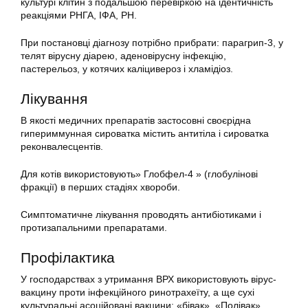
культурі клітин з подальшою перевіркою на ідентичність
реакціями РНГА, ІФА, РН.
При постановці діагнозу потрібно прибрати: парагрип-3, у
телят вірусну діарею, аденовірусну інфекцію,
пастерельоз, у котячих каліцивероз і хламідіоз.
Лікування
В якості медичних препаратів застосовні своєрідна
гипериммунная сироватка містить антитіла і сироватка
реконвалесцентів.
Для котів використовують» Глобфел-4 » (глобулінові
фракції) в перших стадіях хвороби.
Симптоматичне лікування проводять антибіотиками і
протизапальними препаратами.
Профілактика
У господарствах з утримання ВРХ використовують вірус-
вакцину проти інфекційного ринотрахеїту, а ще сухі
культуральні асоційовані вакцини: «бівак», «Полівак»,