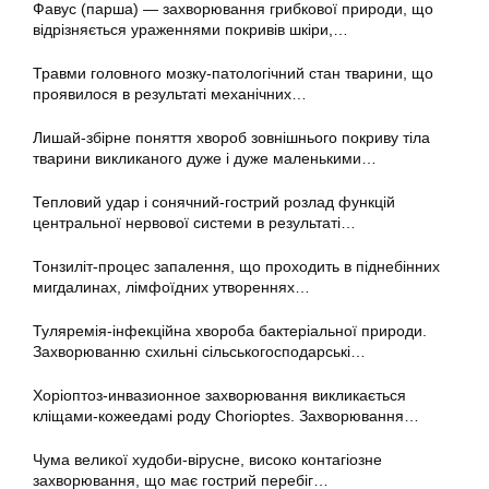
Фавус (парша) — захворювання грибкової природи, що
відрізняється ураженнями покривів шкіри,…
Травми головного мозку-патологічний стан тварини, що
проявилося в результаті механічних…
Лишай-збірне поняття хвороб зовнішнього покриву тіла
тварини викликаного дуже і дуже маленькими…
Тепловий удар і сонячний-гострий розлад функцій
центральної нервової системи в результаті…
Тонзиліт-процес запалення, що проходить в піднебінних
мигдалинах, лімфоїдних утвореннях…
Туляремія-інфекційна хвороба бактеріальної природи.
Захворюванню схильні сільськогосподарські…
Хоріоптоз-инвазионное захворювання викликається
кліщами-кожеедамі роду Chorioptes. Захворювання…
Чума великої худоби-вірусне, високо контагіозне
захворювання, що має гострий перебіг…