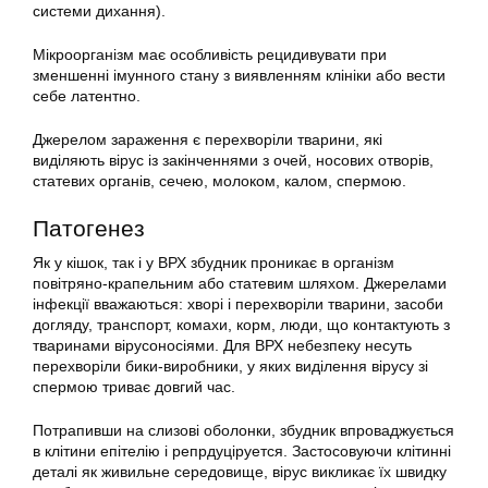
системи дихання).
Мікроорганізм має особливість рецидивувати при
зменшенні імунного стану з виявленням клініки або вести
себе латентно.
Джерелом зараження є перехворіли тварини, які
виділяють вірус із закінченнями з очей, носових отворів,
статевих органів, сечею, молоком, калом, спермою.
Патогенез
Як у кішок, так і у ВРХ збудник проникає в організм
повітряно-крапельним або статевим шляхом. Джерелами
інфекції вважаються: хворі і перехворіли тварини, засоби
догляду, транспорт, комахи, корм, люди, що контактують з
тваринами вірусоносіями. Для ВРХ небезпеку несуть
перехворіли бики-виробники, у яких виділення вірусу зі
спермою триває довгий час.
Потрапивши на слизові оболонки, збудник впроваджується
в клітини епітелію і репрдуціруется. Застосовуючи клітинні
деталі як живильне середовище, вірус викликає їх швидку