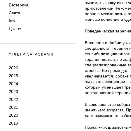
вынимать кошку из ее 
Езотерика
приготовлений. Рекомен
Свята
порцию можно дать и в
меньше волнение и сде
Їжа
Цікаве
Поведенческая терапия
Волнения и фобии у жи
специалиста. Терапия н
сенсибилизацию животн
ФІЛЬТР ЗА РОКАМИ
терапия долгая, но эф
специализированные за
2026
стресса. Во время даль
2025
увеличивается, собаке 
вызывал ассоциации с 
2024
который уменьшает тре
2023
поведенческой терапии
2022
В совершенстве собака 
2021
щенячьего возраста. П
2020
дает возможность избе
2019
Позначки:
год
,
животным