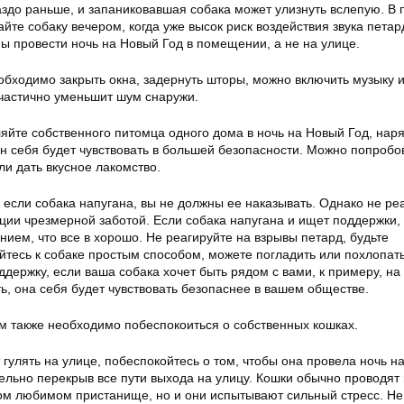
аздо раньше, и запаниковавшая собака может улизнуть вслепую. В
айте собаку вечером, когда уже высок риск воздействия звука петар
ы провести ночь на Новый Год в помещении, а не на улице.
обходимо закрыть окна, задернуть шторы, можно включить музыку 
 частично уменьшит шум снаружи.
яйте собственного питомца одного дома в ночь на Новый Год, наря
н себя будет чувствовать в большей безопасности. Можно попробо
ли дать вкусное лакомство.
 если собака напугана, вы не должны ее наказывать. Однако не ре
ции чрезмерной заботой. Если собака напугана и ищет поддержки,
ием, что все в хорошо. Не реагируйте на взрывы петард, будьте
тесь к собаке простым способом, можете погладить или похлопать 
держку, если ваша собака хочет быть рядом с вами, к примеру, на
ть, она себя будет чувствовать безопаснее в вашем обществе.
ам также необходимо побеспокоиться о собственных кошках.
гулять на улице, побеспокойтесь о том, чтобы она провела ночь н
льно перекрыв все пути выхода на улицу. Кошки обычно проводят 
ом любимом пристанище, но и они испытывают сильный стресс. Не