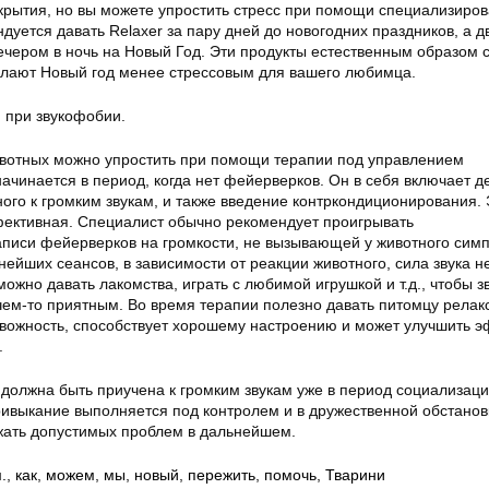
укрытия, но вы можете упростить стресс при помощи специализиро
дуется давать Relaxer за пару дней до новогодних праздников, а 
ечером в ночь на Новый Год. Эти продукты естественным образом 
лают Новый год менее стрессовым для вашего любимца.
 при звукофобии.
вотных можно упростить при помощи терапии под управлением
ачинается в период, когда нет фейерверков. Он в себя включает д
ого к громким звукам, и также введение контркондиционирования. 
фективная. Специалист обычно рекомендует проигрывать
писи фейерверков на громкости, не вызывающей у животного сим
нейших сеансов, в зависимости от реакции животного, сила звука н
можно давать лакомства, играть с любимой игрушкой и т.д., чтобы з
чем-то приятным. Во время терапии полезно давать питомцу релак
вожность, способствует хорошему настроению и может улучшить э
.
должна быть приучена к громким звукам уже в период социализации,
ривыкание выполняется под контролем и в дружественной обстановк
жать допустимых проблем в дальнейшем.
.
,
как
,
можем
,
мы
,
новый
,
пережить
,
помочь
,
Тварини