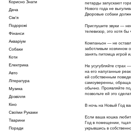
Корисно Знати
петарды запускают гор
Нового года не выгулив
Дача
Дворовые собаки должн
Сім'я
Подорожі
Приглушите звуки — не
телевизор, это хотя бы
Фінанси
Акваріум
Компаньон — не оставл
заботливым хозяином о
Собаки
занять питомца игрой и
Коти
Електрика
Не усугубляйте страх —
на его напуганные реак
Авто
ей собственным поведен
Література
самоуверенны, обращай
обычно. Проявляйте под
Музика
позвольте ей это сдела
Дозвілля
Кіно
В ночь на Новый Год в
Своїми Руками
Если ваша кошка любит 
Тварини
Год в помещении, тщате
Поради
укрывшись в собственн