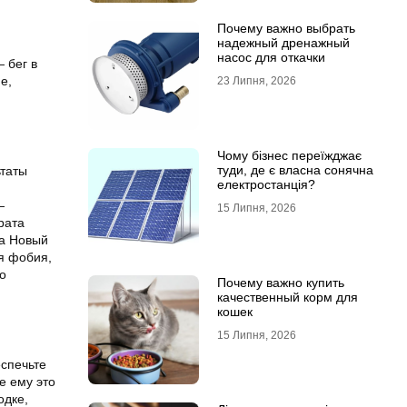
Почему важно выбрать
надежный дренажный
насос для откачки
 бег в
е,
23 Липня, 2026
Чому бізнес переїжджає
туди, де є власна сонячна
ьтаты
електростанція?
—
15 Липня, 2026
рата
на Новый
я фобия,
о
Почему важно купить
качественный корм для
кошек
15 Липня, 2026
еспечьте
е ему это
одке,