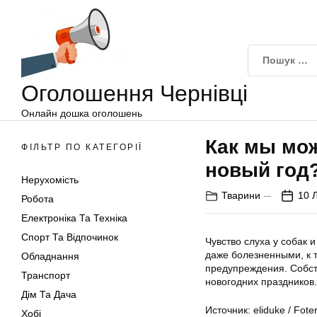
Оголошення
Перейти
Чернівці
до
вмісту
Оголошення Чернівці
Онлайн дошка оголошень
Как мы мо
ФІЛЬТР ПО КАТЕГОРІЇ
новый год
Нерухомість
Тварини
10 
Робота
Електроніка Та Техніка
Спорт Та Відпочинок
Чувство слуха у собак 
даже болезненными, к 
Обладнання
предупреждения. Собст
Транспорт
новогодних праздников.
Дім Та Дача
Источник: eliduke / Fote
Хобі