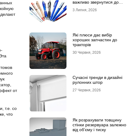
важливо звернутися до
ванных
професійної типографії
двойную
3 Липня, 2026
сделают
Які плюси дає вибір
хороших запчастин до
тракторів
е-
30 Червня, 2026
Эта
птомов
емного
Сучасні тренди в дизайні
вук
рулонних штор
сатор,
ффект от
27 Червня, 2026
 т.е. со
е, что
Як розрахувати товщину
стінки резервуара залежно
від об’єму і тиску