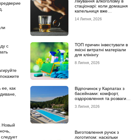
Лікування алкоголізму в
 предверие
стаціонарі: коли домашня
д.
капельниця вже
недостатня
14 Липня, 2026
или
ТОП причин інвестувати в
ду с
якісні витратні матеріали
вать
для клінінгу
8 Липня, 2026
агируйте
 покажите
ее, как
Відпочинок у Карпатах з
басейнами: комфорт,
 диване,
оздоровлення та розваги
для всієї родини
3 Липня, 2026
а Новый
ночь,
Виготовлення ручок з
 следует
логотипом: наскільки