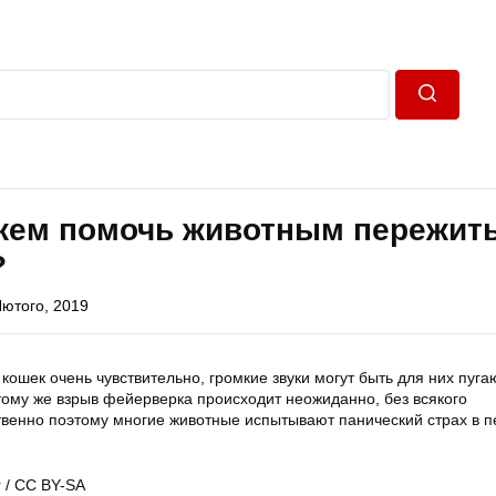
Пошук
жем помочь животным пережит
?
Лютого, 2019
и кошек очень чувствительно, громкие звуки могут быть для них пуг
тому же взрыв фейерверка происходит неожиданно, без всякого
венно поэтому многие животные испытывают панический страх в 
r / CC BY-SA