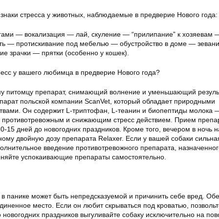
наки стресса у животных, наблюдаемые в предверие Нового года:
гами — вокализация — лай, скуление — “прилипание” к хозяевам —
уть — протискивание под мебелью — обустройство в доме — зевани
е зрачки — прятки (особенно у кошек).
ресс у вашего любимца в предверие Нового года?
му питомцу препарат, снимающий волнение и уменьшающий резул
репарат польской компании ScanVet, который обладает природными
вами. Он содержит L-триптофан, L-теанин и биопептиды молока 
м противотревожным и снижающим стресс действием. Прием препа
0-15 дней до новогодних праздников. Кроме того, вечером в ночь 
ному двойную дозу препарата Relaxer. Если у вашей собаки сильна
олнительное введение противотревожного препарата, назначенног
еняйте успокаивающие препараты самостоятельно.
 в панике может быть непредсказуемой и причинить себе вред. Об
диненное место. Если он любит скрываться под кроватью, позвольт
о новогодних праздников выгуливайте собаку исключительно на пов