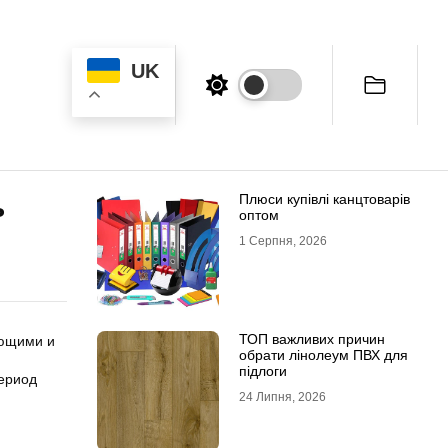
UK
Плюси купівлі канцтоварів
ь
оптом
1 Серпня, 2026
ТОП важливих причин
ающими и
обрати лінолеум ПВХ для
підлоги
период
24 Липня, 2026