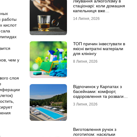
Лікування алкоголізму в
стаціонарі: коли домашня
капельниця вже
йных
недостатня
14 Липня, 2026
я работы
х кислот
 сала
 липидах
ТОП причин інвестувати в
вится
якісні витратні матеріали
для клінінгу
ов, чем у
8 Липня, 2026
вого слоя
е
Відпочинок у Карпатах з
лиферации
басейнами: комфорт,
леток)
оздоровлення та розваги
остить,
для всієї родини
3 Липня, 2026
сирует
нения
Виготовлення ручок з
логотипом: наскільки
т