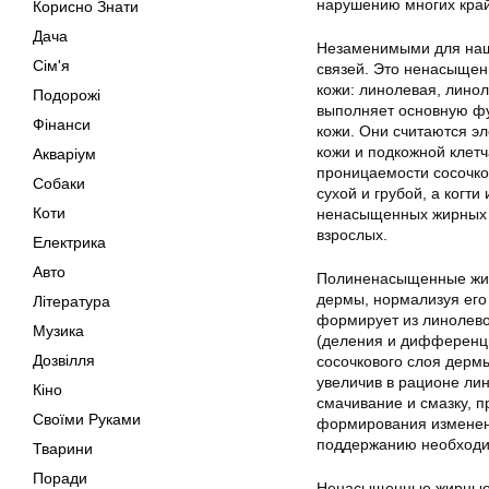
нарушению многих край
Корисно Знати
Дача
Незаменимыми для наше
Сім'я
связей. Это ненасыщен
кожи: линолевая, линол
Подорожі
выполняет основную фу
Фінанси
кожи. Они считаются э
кожи и подкожной клет
Акваріум
проницаемости сосочко
Собаки
сухой и грубой, а когт
Коти
ненасыщенных жирных к
взрослых.
Електрика
Авто
Полиненасыщенные жир
дермы, нормализуя его
Література
формирует из линолев
Музика
(деления и дифференци
Дозвілля
сосочкового слоя дермы
увеличив в рационе ли
Кіно
смачивание и смазку, п
Своїми Руками
формирования изменени
поддержанию необходим
Тварини
Поради
Ненасыщенные жирные к