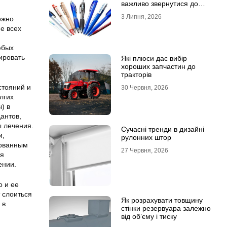
важливо звернутися до
професійної типографії
3 Липня, 2026
ожно
е всех
юбых
ировать
Які плюси дає вибір
хороших запчастин до
тракторів
стояний и
30 Червня, 2026
лгих
) в
антов,
ы лечения.
Сучасні тренди в дизайні
и,
рулонних штор
бованным
27 Червня, 2026
ия
ении.
о и ее
т слоиться
Як розрахувати товщину
 в
стінки резервуара залежно
від об’єму і тиску