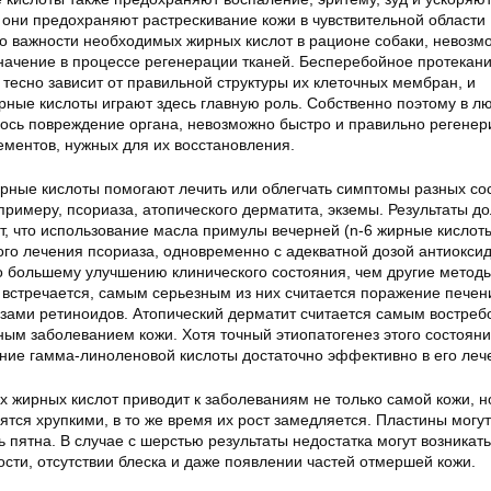
 они предохраняют растрескивание кожи в чувствительной области
 о важности необходимых жирных кислот в рационе собаки, невозм
начение в процессе регенерации тканей. Бесперебойное протекани
 тесно зависит от правильной структуры их клеточных мембран, и
ые кислоты играют здесь главную роль. Собственно поэтому в л
илось повреждение органа, невозможно быстро и правильно регенер
ементов, нужных для их восстановления.
ые кислоты помогают лечить или облегчать симптомы разных со
примеру, псориаза, атопического дерматита, экземы. Результаты до
, что использование масла примулы вечерней (n-6 жирные кислоты
ого лечения псориаза, одновременно с адекватной дозой антиоксид
о большему улучшению клинического состояния, чем другие метод
встречается, самым серьезным из них считается поражение печен
зами ретиноидов. Атопический дерматит считается самым востре
ным заболеванием кожи. Хотя точный этиопатогенез этого состоян
ание гамма-линоленовой кислоты достаточно эффективно в его леч
жирных кислот приводит к заболеваниям не только самой кожи, н
вятся хрупкими, в то же время их рост замедляется. Пластины могу
ь пятна. В случае с шерстью результаты недостатка могут возникать
сти, отсутствии блеска и даже появлении частей отмершей кожи.