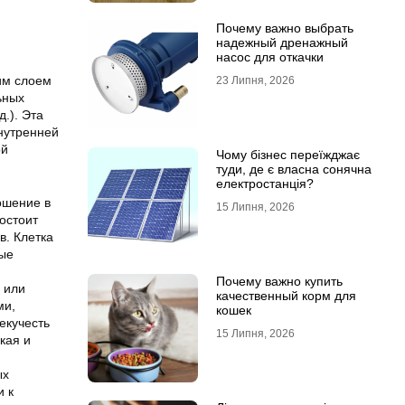
Почему важно выбрать
надежный дренажный
насос для откачки
им слоем
23 Липня, 2026
ьных
д.). Эта
нутренней
ой
Чому бізнес переїжджає
туди, де є власна сонячна
електростанція?
ошение в
15 Липня, 2026
остоит
в. Клетка
ные
Почему важно купить
 или
качественный корм для
ми,
кошек
екучесть
15 Липня, 2026
кая и
ых
и к