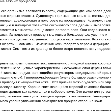
не важных процессов.
го организма являются кислоты, содержащие две или более дво
ные жирные кислоты. Существуют три жирные кислоты, важные дл
еновая, арахидоновая и некоторые их производные. Комплекс таки
нкцию в липидном хозяйстве сосочкового слоя дермы и выработке
лементом межклеточного цемента рогового слоя. Они содержатся в
чатки. Их недостаток приводит к слишком большому шелушению и
вого слоя дермы, нарушению процесса кератинизации. Кожа стано
и и шерсть — ломкими. Изменения кожи говорят о первом дефиците
ислот. Симптомы их дефицита более остро появляются у подростк
ные кислоты помогают восстановлению липидной мантии сосочко
 телесные защитные характеристики. Сосочковый слой дермы такж
ой кислоты продукт, являющийся регулятором эпидермальной про
ации клеток). Гиперпролиферация (очень большое размножение к
 приводит к чешуйчатой коже. Этот признак можно удалить или упр
нолевую кислоту. Хорошо впитывающийся жировой комплекс балан
редотвращая как сухость, так и себорею кожи. Это важно для устра
й, отличительных для текущего процесса воспаления. Благодаря
ого уровня увлажнения замедляется процесс старения кожи.
ислоты также предохраняют воспаление, эритему, зуд и ускоряю