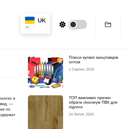
UK
Плюси купівлі канцтоварів
оптом
1 Серпня, 2026
ТОП важливих причин
оногих и
обрати лінолеум ПВХ для
 вид, —
підлоги
ми по
содержат
24 Липня, 2026