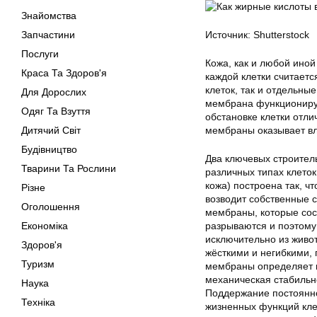
Знайомства
Запчастини
Источник: Shutterstock
Послуги
Кожа, как и любой иной
Краса Та Здоров'я
каждой клетки считаетс
клеток, так и отдельные
Для Дорослих
мембрана функциониру
Одяг Та Взуття
обстановке клетки отли
Дитячий Світ
мембраны оказывает вл
Будівництво
Два ключевых строител
Тварини Та Рослини
различных типах клеток
кожа) построена так, ч
Різне
возводит собственные с
Оголошення
мембраны, которые сос
Економіка
разрываются и поэтому
исключительно из живо
Здоров'я
жёсткими и негибкими, 
Туризм
мембраны определяет п
механическая стабильн
Наука
Поддержание постоянно
Техніка
жизненных функций кле