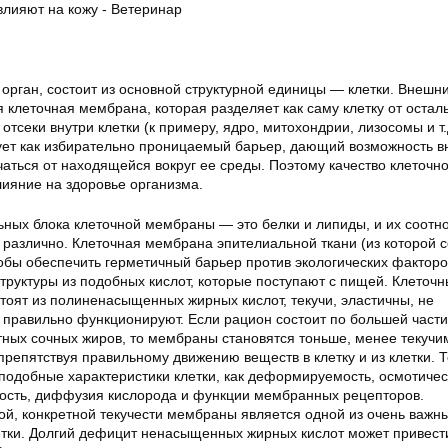
 орган, состоит из основной структурной единицы — клетки. Внешн
я клеточная мембрана, которая разделяет как саму клетку от остал
 отсеки внутри клетки (к примеру, ядро, митохондрии, лизосомы и т.
ет как избирательно проницаемый барьер, дающий возможность в
чаться от находящейся вокруг ее среды. Поэтому качество клеточн
ияние на здоровье организма.
ьных блока клеточной мембраны — это белки и липиды, и их соотн
 различно. Клеточная мембрана эпителиальной ткани (из которой с
тобы обеспечить герметичный барьер против экологических факторо
труктуры из подобных кислот, которые поступают с пищей. Клеточ
тоят из полиненасыщенных жирных кислот, текучи, эластичны, не
 правильно функционируют. Если рацион состоит по большей части
тных сочных жиров, то мембраны становятся тоньше, менее текучи
препятствуя правильному движению веществ в клетку и из клетки. Т
одобные характеристики клетки, как деформируемость, осмотичес
ость, диффузия кислорода и функции мембранных рецепторов.
й, конкретной текучести мембраны является одной из очень важн
тки. Долгий дефицит ненасыщенных жирных кислот может привест