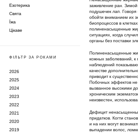
Езотерика
заживление ран. Зимой
подушечек лап. Говоря
Свята
обойти вниманием их з
Їжа
биопроцессов в клетках
полиненасыщенные жирн
Цікаве
ситуациях, когда случ
органы без поставки эл
Полиненасыщенные жирн
ФІЛЬТР ЗА РОКАМИ
кожных заболеваний, к 
наблюдений показывают
качестве дополнительн
2026
приводит к существенн
2025
Побочных эффектов не 
2024
вызванное высокими до
хроническим экзематоз
2023
неизвестен, использов
2022
Дефицит ненасыщенных 
2021
придатков. Когти стано
2020
и на них могут возникат
2019
выпадении волос, ломко