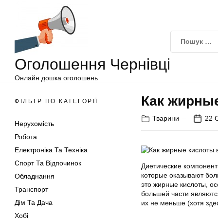
Оголошення
Перейти
Чернівці
до
вмісту
Оголошення Чернівці
Онлайн дошка оголошень
Как жирны
ФІЛЬТР ПО КАТЕГОРІЇ
Тварини
22 
Нерухомість
Робота
Електроніка Та Техніка
Спорт Та Відпочинок
Диетические компонент
которые оказывают бол
Обладнання
это жирные кислоты, о
Транспорт
большей части являютс
Дім Та Дача
их не меньше (хотя зде
Хобі