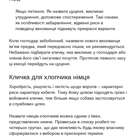
Якщо питання, Як назвати цуценя, викликає
утруднення, допоможе спостереження. Такі ознаки,
як особливості забарвлення, відмінні риси в
поведінці вихованця підкажуть прекрасні варіанти.
Коли господар забобонний, називати нового вихованця
ім’ям предка, який передчасно пішов, не рекомендується.
Небажано підбирати кличку, яка викликає у господаря або
членів його сім’ї негативні почуття. Протягом певного часу
ці емоції перейдуть на цуценя.
Кличка для хлопчика німця
Хоробрість, рішучість і лютість щодо ворогів – характерні
риси характеру кобеля. Тому йому цілком підходять грізні і
войовничі клички, тим більше якщо собака застосовується
в службових цілях.
Назвати німців-хлопчиків можна одним з Імен,
представлених нижче. Прізвиська в списку розбиті по
чотирьох групах, що дає можливість будь-якому власнику
сформуватися з вибором в прискорені терміни.