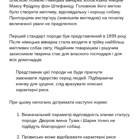
Власною появою Німецька вівчарка зобов’язана німцеві
Максу Фрідріху фон Штефаніцу. Головною його метою
було створити кмітливу, відповідальну і хорошу собаку.
Пропорціям екстер’єру (зовнішнім виглядом) на початку
величезної уваги не приділялося.
Перший стандарт породи був представлений в 1899 році.
Після німецька вівчарка стала входити в трійку найбільш
кмітливих собак світу. Надійним товаришем і рішучим
захисником тварина стає для власного господаря і для
всіх домочадців.
Представник цієї породи не буде прагнути
завоювати лідерство серед людей. Підбираючи
кличку для цуценя, слід врахувати описані
характерні риси.
При цьому непогано дотримати наступні норми:
Визначальний параметр-відповідність клички статусу
породи. Дворові імена Тузик і Шарик точно не
підійдуть благородної собаці.
Прізвисько може відображати характерні риси