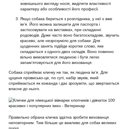
зовнішнього вигляду носія, виділяти властивості
характеру або особливості його професії.
Якщо собака береться з розплідника, у неї є вже
ім’я. Його можна залишити для паспорта і
застосовувати на виставках, при складанні
родоводів. Дуже часто воно багатоскладове, звучить
красиво, але незрозуміло для собаки. Для
щоденних занять підійде коротке слово, яке
складається з одного-двох складів. Воно повинно
вільно вимовлятися людиною і бути легко
запам’ятовується для його вихованця.
Собака сприймає кличку не так, як людина ім’я. Для
цуценя прізвисько-це, по суті, набір звуків, який
сприймається як команда і дає зрозуміти, що звертаються
власне до нього.
Правильно обрана кличка здатна зробити вихованця
неповторним. Тим більше це важливо для собак великих
порід.