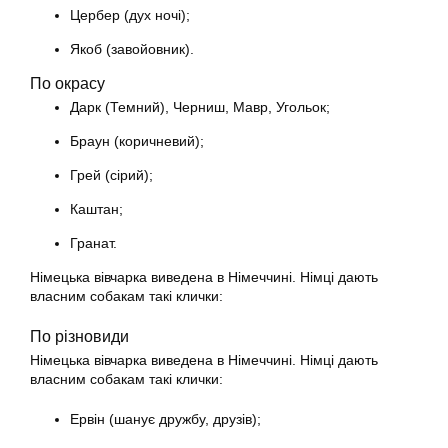
Цербер (дух ночі);
Якоб (завойовник).
По окрасу
Дарк (Темний), Черниш, Мавр, Угольок;
Браун (коричневий);
Грей (сірий);
Каштан;
Гранат.
Німецька вівчарка виведена в Німеччині. Німці дають
власним собакам такі клички:
По різновиди
Німецька вівчарка виведена в Німеччині. Німці дають
власним собакам такі клички:
Ервін (шанує дружбу, друзів);