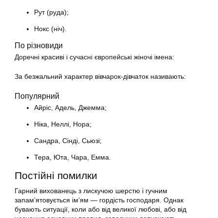
Рут (руда);
Нокс (ніч).
По різновиди
Доречні красиві і сучасні європейські жіночі імена:
За безжальний характер вівчарок-дівчаток називають:
Популярний
Айріс, Адель, Джемма;
Ніка, Неллі, Нора;
Сандра, Сінді, Сьюзі;
Тера, Юта, Чара, Емма.
Постійні помилки
Гарний вихованець з лискучою шерстю і гучним
запам’ятовується ім’ям — гордість господаря. Однак
бувають ситуації, коли або від великої любові, або від