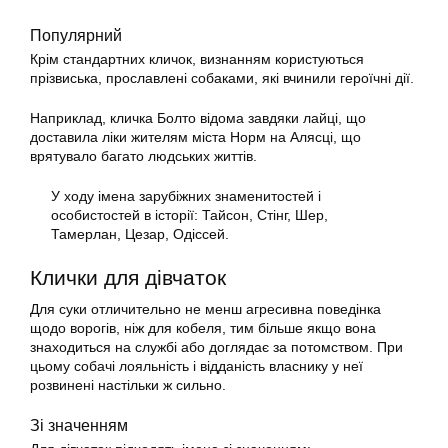
Популярний
Крім стандартних кличок, визнанням користуються
прізвиська, прославлені собаками, які вчинили героїчні дії.
Наприклад, кличка Болто відома завдяки лайці, що
доставила ліки жителям міста Норм на Алясці, що
врятувало багато людських життів.
У ходу імена зарубіжних знаменитостей і
особистостей в історії: Тайсон, Стінг, Шер,
Тамерлан, Цезар, Одіссей.
Клички для дівчаток
Для суки отличительно не менш агресивна поведінка
щодо ворогів, ніж для кобеля, тим більше якщо вона
знаходиться на службі або доглядає за потомством. При
цьому собачі лояльність і відданість власнику у неї
розвинені настільки ж сильно.
Зі значенням