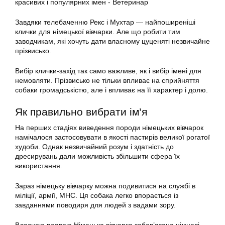
Завдяки телебаченню Рекс і Мухтар — найпоширеніші
клички для німецької вівчарки. Але що робити тим
заводчикам, які хочуть дати власному цуценяті незвичайне
прізвисько.
Вибір клички-захід так само важливе, як і вибір імені для
немовляти. Прізвисько не тільки впливає на сприйняття
собаки громадськістю, але і впливає на її характер і долю.
Як правильно вибрати ім’я
На перших стадіях виведення породи німецьких вівчарок
намічалося застосовувати в якості пастирів великої рогатої
худоби. Однак незвичайний розум і здатність до
дресирувань дали можливість збільшити сфера їх
використання.
Зараз німецьку вівчарку можна подивитися на службі в
міліції, армії, МНС. Ця собака легко впорається із
завданнями поводиря для людей з вадами зору.