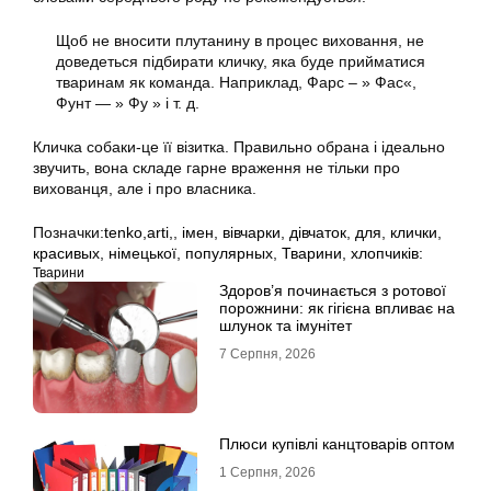
Щоб не вносити плутанину в процес виховання, не
доведеться підбирати кличку, яка буде прийматися
тваринам як команда. Наприклад, Фарс – » Фас«,
Фунт — » Фу » і т. д.
Кличка собаки-це її візитка. Правильно обрана і ідеально
звучить, вона складе гарне враження не тільки про
вихованця, але і про власника.
Позначки:
tenko,arti,
,
імен
,
вівчарки
,
дівчаток
,
для
,
клички
,
красивых
,
німецької
,
популярных
,
Тварини
,
хлопчиків:
Тварини
Здоров’я починається з ротової
порожнини: як гігієна впливає на
шлунок та імунітет
7 Серпня, 2026
Плюси купівлі канцтоварів оптом
1 Серпня, 2026