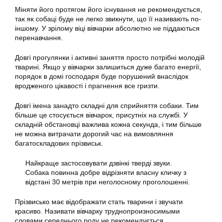
Міняти його протягом його існування не рекомендується,
так як собаці буде не легко звикнути, що її називають по-
іншому. У зрілому віці вівчарки абсолютно не піддаються
перенавчання.
Довгі прогулянки і активні заняття просто потрібні молодій
тварині. Якщо у вівчарки залишиться дуже багато енергії,
порядок в домі господаря буде порушений внаслідок
вродженого цікавості і прагнення все гризти.
Довгі імена занадто складні для сприйняття собаки. Тим
більше це стосується вівчарок, присутніх на службі. У
складній обстановці важлива кожна секунда, і тим більше
не можна витрачати дорогий час на вимовляння
багатоскладових прізвиськ.
Найкраще застосовувати дзвінкі тверді звуки.
Собака повинна добре відрізняти власну кличку з
відстані 30 метрів при неголосному проголошенні.
Прізвисько має відображати стать тварини і звучати
красиво. Називати вівчарку труднопроизносимыми
словами середнього роду не рекомендується.