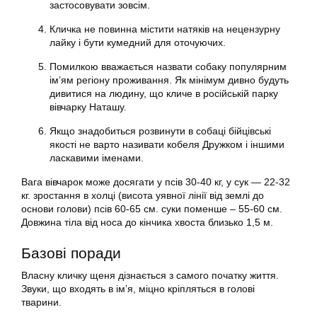
застосовувати зовсім.
Кличка не повинна містити натяків на нецензурну
лайку і бути кумедний для оточуючих.
Помилкою вважається назвати собаку популярним
ім’ям регіону проживання. Як мінімум дивно будуть
дивитися на людину, що кличе в російській парку
вівчарку Наташу.
Якщо знадобиться розвинути в собаці бійцівські
якості не варто називати кобеля Дружком і іншими
ласкавими іменами.
Вага вівчарок може досягати у псів 30-40 кг, у сук — 22-32
кг. зростання в холці (висота уявної лінії від землі до
основи голови) псів 60-65 см. суки поменше – 55-60 см.
Довжина тіла від носа до кінчика хвоста близько 1,5 м.
Базові поради
Власну кличку щеня дізнається з самого початку життя.
Звуки, що входять в ім’я, міцно кріпляться в голові
тварини.