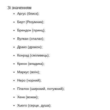
Зі значенням
Аргус (блиск);
Берт (Розумник);
Брендон (принц);
Вулкан (спалах);
Драко (дракон);
Конрад (сміливець);
Креон (владика);
Маркус (воїн);
Неро (чорний);
Платон (широкий, потужний);
Хенк (вожак);
Хьюго (серце, душа);