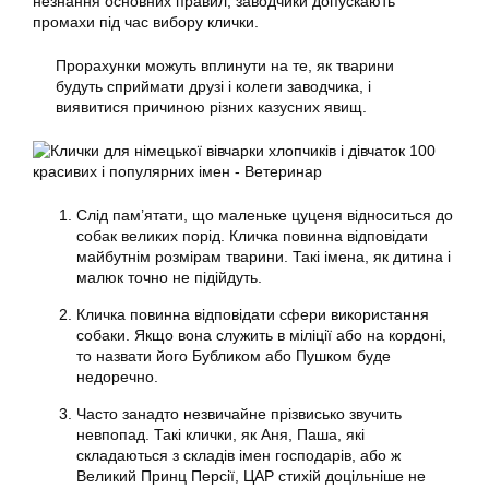
незнання основних правил, заводчики допускають
промахи під час вибору клички.
Прорахунки можуть вплинути на те, як тварини
будуть сприймати друзі і колеги заводчика, і
виявитися причиною різних казусних явищ.
Слід пам’ятати, що маленьке цуценя відноситься до
собак великих порід. Кличка повинна відповідати
майбутнім розмірам тварини. Такі імена, як дитина і
малюк точно не підійдуть.
Кличка повинна відповідати сфери використання
собаки. Якщо вона служить в міліції або на кордоні,
то назвати його Бубликом або Пушком буде
недоречно.
Часто занадто незвичайне прізвисько звучить
невпопад. Такі клички, як Аня, Паша, які
складаються з складів імен господарів, або ж
Великий Принц Персії, ЦАР стихій доцільніше не