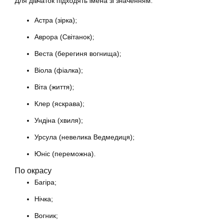
Для дівчаток підходять імена зі значенням:
Астра (зірка);
Аврора (Світанок);
Веста (берегиня вогнища);
Віола (фіалка);
Віта (життя);
Клер (яскрава);
Ундіна (хвиля);
Урсула (невелика Ведмедиця);
Юніс (переможна).
По окрасу
Багіра;
Нічка;
Вогник;