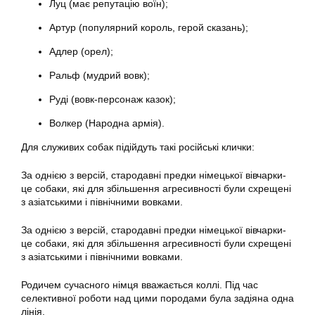
Луц (має репутацію воїн);
Артур (популярний король, герой сказань);
Адлер (орел);
Ральф (мудрий вовк);
Руді (вовк-персонаж казок);
Волкер (Народна армія).
Для служивих собак підійдуть такі російські клички:
За однією з версій, стародавні предки німецької вівчарки-
це собаки, які для збільшення агресивності були схрещені
з азіатськими і північними вовками.
За однією з версій, стародавні предки німецької вівчарки-
це собаки, які для збільшення агресивності були схрещені
з азіатськими і північними вовками.
Родичем сучасного німця вважається коллі. Під час
селективної роботи над цими породами була задіяна одна
лінія.