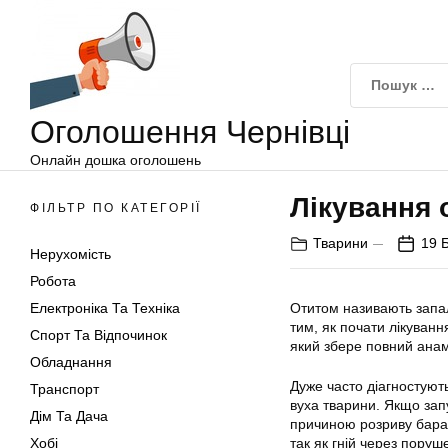
Оголошення
Перейти
Чернівці
до
вмісту
Оголошення Чернівці
Онлайн дошка оголошень
Лікування 
ФІЛЬТР ПО КАТЕГОРІЇ
Тварини
19 
Нерухомість
Робота
Електроніка Та Техніка
Отитом називають запал
тим, як почати лікуванн
Спорт Та Відпочинок
який збере повний анам
Обладнання
Дуже часто діагностують
Транспорт
вуха тварини. Якщо зап
Дім Та Дача
причиною розриву бараб
Хобі
так як гній через пору