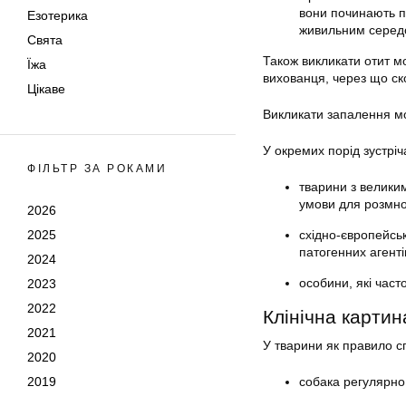
вони починають пр
Езотерика
живильним середо
Свята
Також викликати отит м
Їжа
вихованця, через що ско
Цікаве
Викликати запалення мо
У окремих порід зустріч
ФІЛЬТР ЗА РОКАМИ
тварини з велики
умови для розмно
2026
2025
східно-європейськ
патогенних агенті
2024
особини, які част
2023
2022
Клінічна картин
2021
У тварини як правило с
2020
2019
собака регулярно 