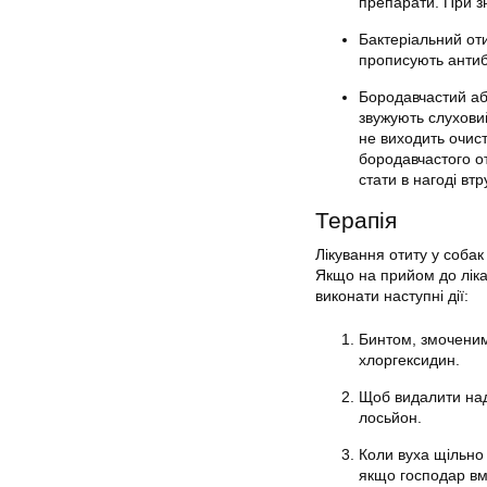
препарати. При з
Бактеріальний оти
прописують антибі
Бородавчастий аб
звужують слуховий
не виходить очист
бородавчастого от
стати в нагоді вт
Терапія
Лікування отиту у соба
Якщо на прийом до ліка
виконати наступні дії:
Бинтом, змоченим
хлоргексидин.
Щоб видалити над
лосьйон.
Коли вуха щільно 
якщо господар вмі