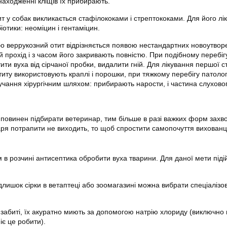
находженні кліщів їх прибирають.
т у собак викликається стафілококами і стрептококами. Для його лі
отики: неоміцин і гентаміцин.
о веррукозний отит відрізняється появою нестандартних новоутворе
 прохід і з часом його закривають повністю. При подібному перебігу
ити вуха від сірчаної пробки, видалити гній. Для лікування першої ст
иту використовують краплі і порошки, при тяжкому перебігу патолог
ручання хірургічним шляхом: прибирають нарости, і частина слухово
к повинен підбирати ветеринар, тим більше в разі важких форм зах
ря потрапити не виходить, то щоб спростити самопочуття вихован
 в розчині антисептика обробити вуха тварини. Для даної мети піді
лишок сірки в ветаптеці або зоомагазині можна вибрати спеціалізо
забиті, їх акуратно миють за допомогою натрію хлориду (виключно в
є це робити).