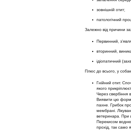
зовнішній отит;
патологічний проц
Залежно від причини за
Первинний, з’явля
вторинний, виник
ідіопатичний (зах
Плюс до всього, у собак
Гнійний отит. Сп
якого прикріплюєт
Через свербіння 
Виявити цю форму
пахне. Грибок пр
мембрані. Лікуван
ветеринара. При 
Перекисом водню 
прохід, так само я