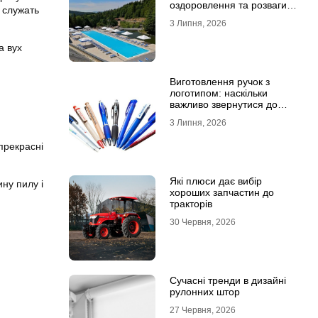
оздоровлення та розваги
у служать
для всієї родини
3 Липня, 2026
а вух
Виготовлення ручок з
логотипом: наскільки
важливо звернутися до
професійної типографії
3 Липня, 2026
прекрасні
Які плюси дає вибір
ну пилу і
хороших запчастин до
тракторів
30 Червня, 2026
Сучасні тренди в дизайні
рулонних штор
27 Червня, 2026