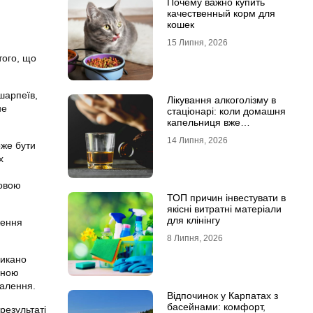
Почему важно купить
качественный корм для
кошек
15 Липня, 2026
того, що
шарпеїв,
Лікування алкоголізму в
не
стаціонарі: коли домашня
капельниця вже
недостатня
14 Липня, 2026
оже бути
х
новою
ТОП причин інвестувати в
якісні витратні матеріали
для клінінгу
ження
8 Липня, 2026
ликано
иною
палення.
Відпочинок у Карпатах з
басейнами: комфорт,
результаті