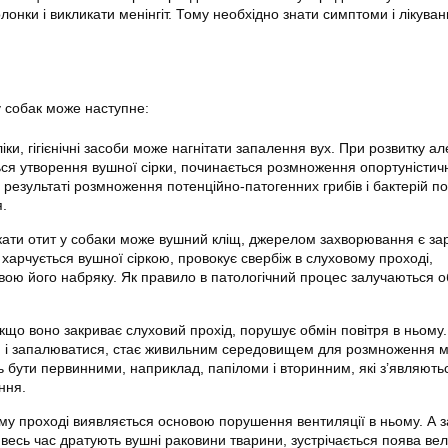
лонки і викликати менінгіт. Тому необхідно знати симптоми і лікуван
у собак може наступне:
іки, гігієнічні засоби може нагнітати запалення вух. При розвитку але
ться утворення вушної сірки, починається розмноження опортуністич
В результаті розмноження потенційно-патогенних грибів і бактерій п
.
кати отит у собаки може вушний кліщ, джерелом захворювання є за
харчується вушної сіркою, провокує свербіж в слуховому проході,
вою його набряку. Як правило в патологічний процес залучаються 
кщо воно закриває слуховий прохід, порушує обмін повітря в ньому
 і запалюватися, стає живильним середовищем для розмноження мі
ь бути первинними, наприклад, папіломи і вторинним, які з’являють
ння.
му проході виявляється основою порушення вентиляції в ньому. А 
весь час дратують вушні раковини тварини, зустрічається поява вел