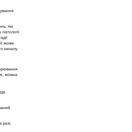
кування
нь, які
 патології
адії
ії може
го каналу.
ворювання.
ця, можна
йде
ваний
 разі,