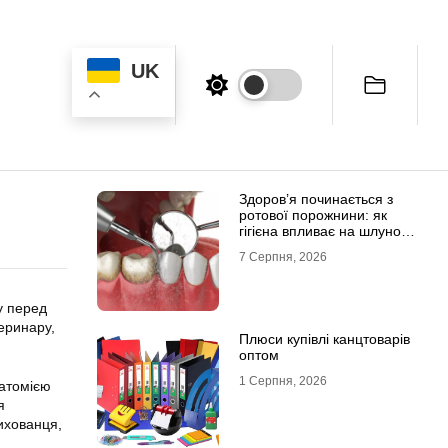
UK
Здоров’я починається з
ротової порожнини: як
гігієна впливає на шлунок
та імунітет
7 Серпня, 2026
у перед
теринару,
Плюси купівлі канцтоварів
оптом
1 Серпня, 2026
натомією
я
ихованця,