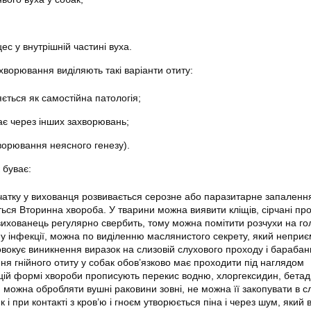
ес у внутрішній частині вуха.
хворювання виділяють такі варіанти отиту:
ється як самостійна патологія;
ає через інших захворювань;
ворювання неясного генезу).
 буває:
очатку у вихованця розвивається серозне або паразитарне запалення
ься Вторинна хвороба. У тварини можна виявити кліщів, сірчані про
вихованець регулярно свербить, тому можна помітити розчухи на гол
 інфекції, можна по виділенню маслянистого секрету, який непри
овокує виникнення виразок на слизовій слухового проходу і барабан
ня гнійного отиту у собак обов’язково має проходити під наглядом
цій формі хвороби прописують перекис водню, хлоргексидин, бетад
можна обробляти вушні раковини зовні, не можна її закопувати в с
к і при контакті з кров’ю і гноєм утворюється піна і через шум, який 