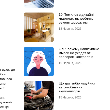
10 Помилок в дизайні
квартири, які роблять
ремонт дорожчим
18 Червня, 2026
ОКР: почему навязчивые
мысли не уходят от
проверок, контроля и
попыток «успокоиться»
15 Червня, 2026
 вуха, до
бки.
ові пса.
Що дає вибір надійних
ємно
автомобільних
ної
акумуляторів
ин.
15 Червня, 2026
луховий
все це