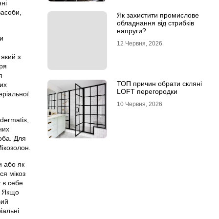
ні
засоби,
Як захистити промислове
обладнання від стрибків
напруги?
ри
12 Червня, 2026
 який з
аря
я
ТОП причин обрати скляні
них
LOFT перегородки
еріальної
10 Червня, 2026
dermatis,
них
оба. Для
Мікозолон.
и або як
ся мікоз
 в себе
. Якщо
вий
іальні