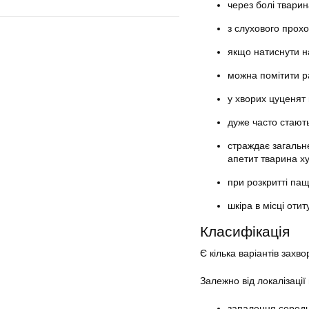
через болі тварин
з слухового прохо
якщо натиснути н
можна помітити р
у хворих цуценят 
дуже часто стают
страждає загальн
апетит тварина х
при розкритті пащ
шкіра в місці отит
Класифікація
Є кілька варіантів захв
Залежно від локалізації 
запалення середн