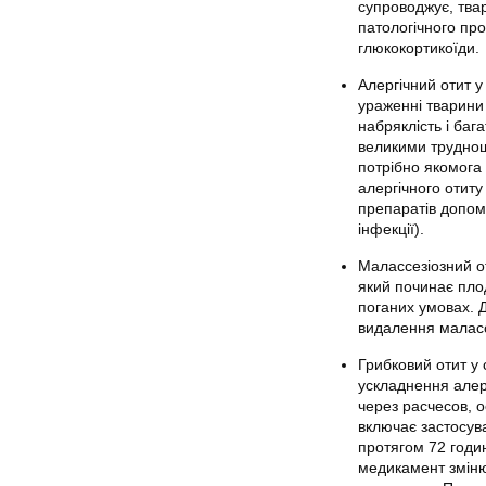
супроводжує, тва
патологічного про
глюкокортикоїди.
Алергічний отит у
ураженні тварини
набряклість і баг
великими труднощ
потрібно якомога
алергічного отиту
препаратів допомо
інфекції).
Малассезіозний о
який починає пло
поганих умовах. 
видалення маласс
Грибковий отит у 
ускладнення алерг
через расчесов, о
включає застосув
протягом 72 годин
медикамент зміню