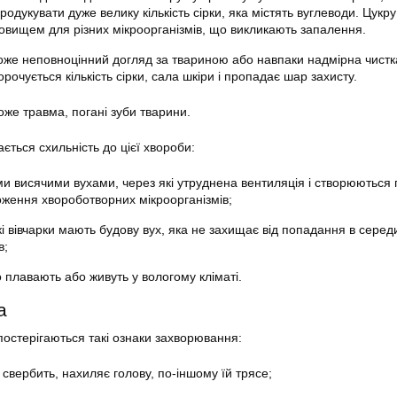
одукувати дуже велику кількість сірки, яка містять вуглеводи. Цукр
вищем для різних мікроорганізмів, що викликають запалення.
оже неповноцінний догляд за твариною або навпаки надмірна чистк
рочується кількість сірки, сала шкіри і пропадає шар захисту.
же травма, погані зуби тварини.
ається схильність до цієї хвороби:
ми висячими вухами, через які утруднена вентиляція і створюються 
ження хвороботворних мікроорганізмів;
і вівчарки мають будову вух, яка не захищає від попадання в середи
в;
о плавають або живуть у вологому кліматі.
а
постерігаються такі ознаки захворювання:
свербить, нахиляє голову, по-іншому їй трясе;