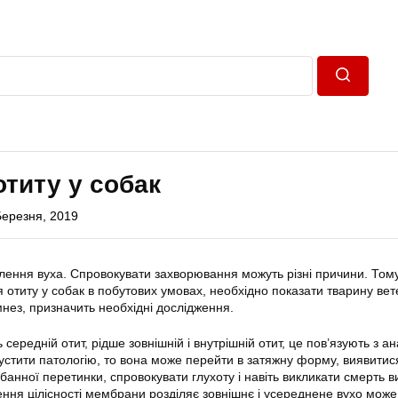
Пошук
отиту у собак
Березня, 2019
ення вуха. Спровокувати захворювання можуть різні причини. Том
я отиту у собак в побутових умовах, необхідно показати тварину ве
нез, призначить необхідні дослідження.
 середній отит, рідше зовнішній і внутрішній отит, це пов’язують з а
устити патологію, то вона може перейти в затяжну форму, виявитис
анної перетинки, спровокувати глухоту і навіть викликати смерть в
шення цілісності мембрани розділяє зовнішнє і усереднене вухо може