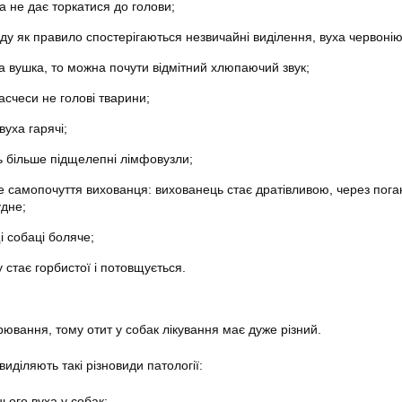
а не дає торкатися до голови;
ду як правило спостерігаються незвичайні виділення, вуха червонію
а вушка, то можна почути відмітний хлюпаючий звук;
асчеси не голові тварини;
вуха гарячі;
ь більше підщелепні лімфовузли;
е самопочуття вихованця: вихованець стає дратівливою, через пога
удне;
і собаці боляче;
у стає горбистої і потовщується.
орювання, тому отит у собак лікування має дуже різний.
виділяють такі різновиди патології:
ього вуха у собак;