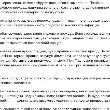
яка через вовни не може віддалятися назовні самостійно. Постійне
хового проходу, надмірна вологість і багато сірки, стає позитивним
розмноження бактерій і розвитку отиту.
тету, наприклад, через переохолодження тваринного проводить до 
грибки і бактерії починають плодитися і викликають інфекцію.
собак можливо заростання слухового проходу. Воно зустрічається у 
ау через розростання хрящів і складок шкіри. Завдяки тому, що вуха 
них розвивається патологічний процес.
алення може чужий предмет, що потрапив в слуховий прохід. Це м
асіння, тарган, іграшки, засунуті дітьми і т.д. через закупорку в вуха
ляція, збільшується продукування сірки. При її допомоги організм
стійно евакуювати чужорідне тіло. А залишки сірки виявляється ос
 вуха поряд з сіркою стають підходящої середовищем для розмно
 основою запалення.
 може зміни рівня гормонів в організмі тварини, яке може бути вик
ії щитовидки, надниркових залоз і статевих органів. Це буде прич
свербіння, пухлини і дуже високого лущення і як слідства процесу за
ть солодкого в дієті собаки порушує роботу вушних залоз тварини, в 