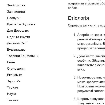
потрапити в мозкові обо
Знайомства
собак.
Запчастини
Етіологія
Послуги
Краса Та Здоров'я
Спровокувати отит вух 
Для Дорослих
Алергія на корм, л
Одяг Та Взуття
реакції збільшує
Дитячий Світ
мікроорганізмів. 
процес запалення
Будівництво
Тварини Та Рослини
Дуже часто викли
особини. Збудник 
Різне
виявляється осно
Оголошення
вуха.
Економіка
Новоутворення, я
Здоров'я
може кровоточити
Нові освіти можут
Туризм
результаті запале
Наука
Шерсть в слухово
Техніка
тому, що волосся 