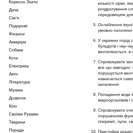
Корисно Знати
кількості сірки, 
роздратування слу
Дача
середовищем для 
Сім'я
Ослаблення імуні
Подорожі
умовно-патогенні 
Фінанси
У окремих порід 
Акваріум
бульдогів і чау-ч
Собаки
вентилюються, в 
Коти
Спровокувати зап
Електрика
все що завгодно: н
порушується венти
Авто
намагається само
Література
запалення.
Музика
Попадання води в
Дозвілля
мікроорганізмів і
Кіно
Спровокувати отит
Своїми Руками
порушенням функц
гіперемії, лупи, 
Тварини
Поради
Пристойна кількіс