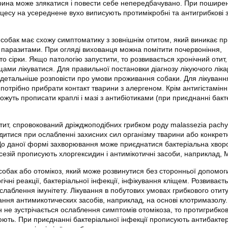
рина може злякатися і повести себе непередбачувано. При поширен
цесу на усереднене вухо виписують протимікробні та антигрибкові 
 собак має схожу симптоматику з зовнішнім отитом, який виникає п
 паразитами. При огляді вихованця можна помітити почервоніння,
ато сірки. Якщо патологію запустити, то розвивається хронічний отит,
ами лікуватися. Для правильної постановки діагнозу лікуючого лік
 детальніше розповісти про умови проживання собаки. Для лікуванн
 потрібно прибрати контакт тварини з алергеном. Крім антигістамін
жуть прописати краплі і мазі з антибіотиками (при приєднанні бакт
тит, спровокований дріжджоподібних грибком роду malassezia pachy
дитися при ослабленні захисних сил організму тварини або конкрет
До даної формі захворювання може приєднатися бактеріальна хвор
езій прописують хлоргексидин і антимікотичні засоби, наприклад, 
собак або отомікоз, який може розвинутися без сторонньої допомог
ічні реакції, бактеріальної інфекції, інфікування кліщем. Розвиваєть
слаблення імунітету. Лікування в побутових умовах грибкового отиту
ання антимикотических засобів, наприклад, на основі клотримазолу
 не зустрічається ослаблення симптомів отомікоза, то протигрибко
ють. При приєднанні бактеріальної інфекції прописують антибактер