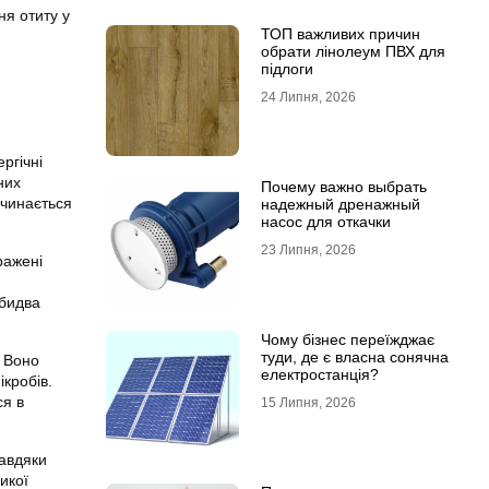
ня отиту у
ТОП важливих причин
обрати лінолеум ПВХ для
підлоги
24 Липня, 2026
ргічні
них
Почему важно выбрать
очинається
надежный дренажный
насос для откачки
23 Липня, 2026
ражені
обидва
Чому бізнес переїжджає
туди, де є власна сонячна
. Воно
електростанція?
кробів.
ся в
15 Липня, 2026
завдяки
икої