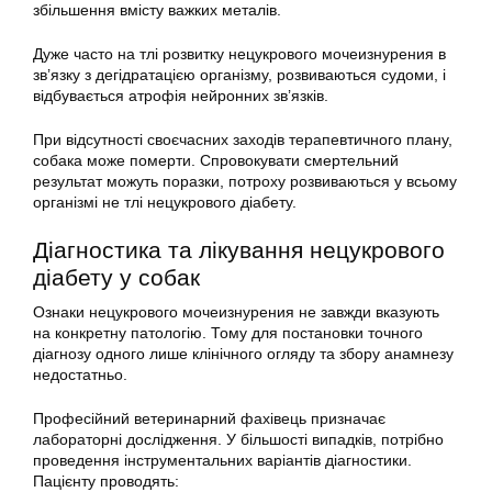
збільшення вмісту важких металів.
Дуже часто на тлі розвитку нецукрового мочеизнурения в
зв’язку з дегідратацією організму, розвиваються судоми, і
відбувається атрофія нейронних зв’язків.
При відсутності своєчасних заходів терапевтичного плану,
собака може померти. Спровокувати смертельний
результат можуть поразки, потроху розвиваються у всьому
організмі не тлі нецукрового діабету.
Діагностика та лікування нецукрового
діабету у собак
Ознаки нецукрового мочеизнурения не завжди вказують
на конкретну патологію. Тому для постановки точного
діагнозу одного лише клінічного огляду та збору анамнезу
недостатньо.
Професійний ветеринарний фахівець призначає
лабораторні дослідження. У більшості випадків, потрібно
проведення інструментальних варіантів діагностики.
Пацієнту проводять: