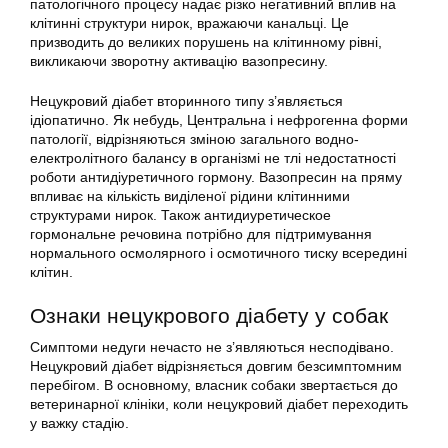
патологічного процесу надає різко негативний вплив на
клітинні структури нирок, вражаючи канальці. Це
призводить до великих порушень на клітинному рівні,
викликаючи зворотну активацію вазопресину.
Нецукровий діабет вторинного типу з’являється
ідіопатично. Як небудь, Центральна і нефрогенна форми
патології, відрізняються зміною загального водно-
електролітного балансу в організмі не тлі недостатності
роботи антидіуретичного гормону. Вазопресин на пряму
впливає на кількість виділеної рідини клітинними
структурами нирок. Також антидиуретическое
гормональне речовина потрібно для підтримування
нормального осмолярного і осмотичного тиску всередині
клітин.
Ознаки нецукрового діабету у собак
Симптоми недуги нечасто не з’являються несподівано.
Нецукровий діабет відрізняється довгим безсимптомним
перебігом. В основному, власник собаки звертається до
ветеринарної клініки, коли нецукровий діабет переходить
у важку стадію.