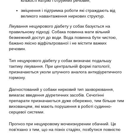
кількості натрію і отруйних речовин;
зміцнення і підтримка роботи які страждають від
великого навантаження ниркових структур.
Лікування нецукрового діабету у собак базується на
правильному підході. Собака повинна мати вільний
безмежний доступ до води. Вода повинна бути чистою,
бажано якісно відфільтрованої і не містити важких
речовин.
Тип нецукрового діабету у собак визначає подальшу
тактику лікування. При центральній формі патології,
призначаються уколи штучного аналога антидіуретичного
гормону.
Діагностований у собаки нирковий тип захворювання,
вимагає введення діуретичних засобів. Сечогінні
препарати призначаються дуже обережно, тим більше тим
вихованцям, які мають порушення в роботі судинно-
серцевої системи.
Прогноз при нецукровому мочеизнурении обачний. Це
пов’язано з тим, що на пізніх стадіях, позбутися повністю