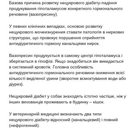
Базова причина розвитку нецукрового діабету-падіння
продукування гіпоталамусом конкретного гормонального
речовини (вазопресину).
У певних клінічних випадках, основою розвитку
нецукрового мочеизнурения ставати патологія в ниркових
структурах, що провокує порушення сприйняття
антидіуретичного гормону канальцями нирок.
Вазопресин продукується в самому центрі гіпоталамуса і
зберігається в гіпофізі. Якщо знадобиться він викидається
в системний кровотік. Головна особливість
антидіуретичного гормонального речовини-зниження всієї
кількості виділеної урини (зворотне всмоктування води або
діурез).
Нецукровий діабет у собак знаходять істотно частіше, ніж у
інших вихованців проживають в будинку – кішок.
У ветеринарній медицині визначають два типи
нецукрового діабету-відносний (канальцієвий) і повний
(нефрогенний).