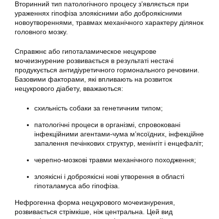
Вторинний тип патологічного процесу з’являється при
ураженнях гіпофіза злоякісними або доброякісними
новоутвореннями, травмах механічного характеру ділянок
головного мозку.
Справжнє або гипоталамическое нецукрове
мочеизнурение розвивається в результаті нестачі
продукується антидіуретичного гормонального речовини.
Базовими факторами, які впливають на розвиток
нецукрового діабету, вважаються:
схильність собаки за генетичним типом;
патологічні процеси в організмі, спровоковані
інфекційними агентами-чума м’ясоїдних, інфекційне
запалення печінкових структур, менінгіт і енцефаліт;
черепно-мозкові травми механічного походження;
злоякісні і доброякісні нові утворення в області
гіпоталамуса або гіпофіза.
Нефрогенна форма нецукрового мочеизнурения,
розвивається стрімкіше, ніж центральна. Цей вид