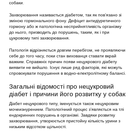
собаки.
Захворювання називається діабетом, так як пов’язано зі
зміною гормонального фону. Дефіцит антидіуретичного
гормону або ж патологічна несприйнятливість організму
до нього, призводить до порушень, таким, як і при
цукровому типі захворювання.
Патологія відрізняється довгим перебігом, не проявляючи
себе до того часу, поки стан вихованця ставати вкрай
важким. Справжніх причин появи нецукрового діабету
виявити не вийшло. Існує лише ряд факторів, які можуть
спровокувати порушення в водно-електролітному балансі.
Загальні відомості про нецукровий
діабет і причини його розвитку у собак
Діабет нецукрового типу, іменується також нецукровим
мочеизнурением. Патологічний процес з’являється на тлі
ендокринних порушень в організмі. Завдяки розвитку
захворювання, утворюється пристойну кількість урини з
низьким відсотком щільності.