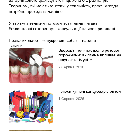
ветеринарного фахівця в клініці, хоча б 1 раз на рік.
Тваринам, які мають генетичну схильність, проф. огляди
потрібно проходити частіше.
У зв’язку з великим потоком вступників питань,
безкоштовні ветеринарні консультації на час припинені.
Позначки:
діабет
,
Нецукровий
,
собак
,
Тварини
Тварини
Здоров’я починається з ротової
порожнини: як гігієна впливає на
шлунок та імунітет
7 Серпня, 2026
Плюси купівлі канцтоварів оптом
1 Серпня, 2026