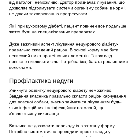
від патології неможливо. Доктор призначає лікування, що
дозволяє підтримувати системи організму собаки в нормі,
не даючи захворюванню прогресувати.
Як і при цукровому діабеті, пацієнт повинен все подальше
життя бути на спеціалізованих препаратах.
Дуже важливий аспект лікування нецукрового діабету-
правильно складений раціон. В основі корму має бути
невисокий вміст протеїнових елементів. Також слід
повністю виключити сіль. Потрібна їжа, багата рослинними
волокнами.
Профілактика недуги
Уникнути розвитку нецукрового діабету неможливо.
Завдання власника правильно скласти раціон харчування
для власної собаки, вчасно займатися лікуванням будь-
яких інфекційних і неінфекційних патологій, що
з’являються у вихованця.
Важливо не дозволити переходу їх в затяжну форму.
Потрібно систематично проводити проф. огляди у