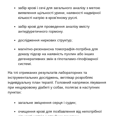
забір крові і сечі для загального аналізу з метою
виявлення щільності урини, наявності надмірної
кількості натрію в кров’яному руслі.
забір крові для проведення аналізу вмісту
антидіуретичного гормону.
дослідження ниркових структур;
магнітно-резонансна томографія-потрібна для
доказу підозр на наявність пухлин або інших
дегенеративних змін в гіпоталамо-гіпофізарної
системі.
На тлі отриманих результатів лабораторних та
інструментальних досліджень, ветлікар розробляє
індивідуальну план терапії. Головний напрямок лікування
при нецукровому діабеті у собак, полягає в наступних
пунктах:
загальне зміцнення серця і судин;
очищення крові для позбавлення від непотрібної