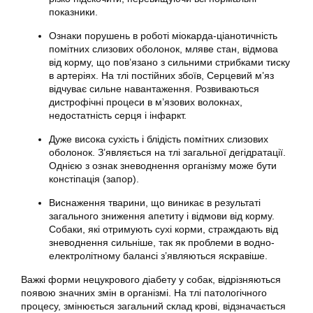
показники.
Ознаки порушень в роботі міокарда-ціанотичність
помітних слизових оболонок, мляве стан, відмова
від корму, що пов’язано з сильними стрибками тиску
в артеріях. На тлі постійних збоїв, Серцевий м’яз
відчуває сильне навантаження. Розвиваються
дистрофічні процеси в м’язових волокнах,
недостатність серця і інфаркт.
Дуже висока сухість і блідість помітних слизових
оболонок. З’являється на тлі загальної дегідратації.
Однією з ознак зневоднення організму може бути
констіпація (запор).
Виснаження тварини, що виникає в результаті
загального зниження апетиту і відмови від корму.
Собаки, які отримують сухі корми, страждають від
зневоднення сильніше, так як проблеми в водно-
електролітному балансі з’являються яскравіше.
Важкі форми нецукрового діабету у собак, відрізняються
появою значних змін в організмі. На тлі патологічного
процесу, змінюється загальний склад крові, відзначається