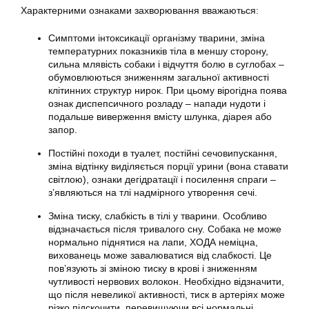
Характерними ознаками захворювання вважаються:
Симптоми інтоксикації організму тварини, зміна
температурних показників тіла в меншу сторону,
сильна млявість собаки і відчуття болю в суглобах –
обумовлюються зниженням загальної активності
клітинних структур нирок. При цьому вірогідна поява
ознак диспепсичного розладу – напади нудоти і
подальше виверження вмісту шлунка, діарея або
запор.
Постійні походи в туалет, постійні сечовипускання,
зміна відтінку виділяється порції урини (вона ставати
світлою), ознаки дегідратації і посилення спраги –
з’являються на тлі надмірного утворення сечі.
Зміна тиску, слабкість в тілі у тварини. Особливо
відзначається після тривалого сну. Собака не може
нормально піднятися на лапи, ХОДА неміцна,
вихованець може завалюватися від слабкості. Це
пов’язують зі зміною тиску в крові і зниженням
чутливості нервових волокон. Необхідно відзначити,
що після невеликої активності, тиск в артеріях може
різко підскочити, перевищуючи всі нормальні