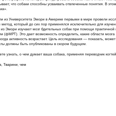
ывает, что собаки способны усваивать отвлеченные понятия. В это
ка».
ли из Университета Эмори в Америке первыми в мире провели исс
я метод, который до сих пор применялся исключительно для изуче
 из Эмори изучают мозг бдительных собак при помощи практичной 
и (фМРТ). Это дает возможность определить, какие области мозга 
когда активность возрастает. Цель исследования — показать, может
таты должны быть опубликованы в скором будущем.
те узнать, о чем думает ваша собака, применяя переводчик когтей
а
,
Тварини
,
чем