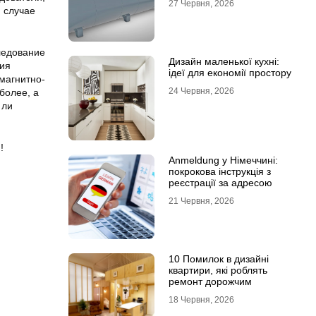
27 Червня, 2026
м случае
ледование
Дизайн маленької кухні:
ния
ідеї для економії простору
магнитно-
24 Червня, 2026
более, а
 ли
!
Anmeldung у Німеччині:
покрокова інструкція з
реєстрації за адресою
21 Червня, 2026
10 Помилок в дизайні
квартири, які роблять
ремонт дорожчим
18 Червня, 2026