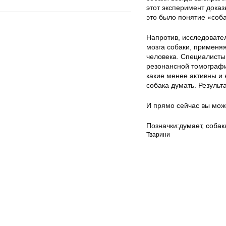
этот эксперимент доказ
это было понятие «соба
Напротив, исследовате
мозга собаки, применя
человека. Специалисты
резонансной томографи
какие менее активны и 
собака думать. Резуль
И прямо сейчас вы може
Позначки:
думает
,
собак
Тварини