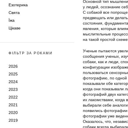
Основной тип мышления
Езотерика
у людей, осознание себ
С собакой все попроще
Свята
предвещать или делать
Їжа
состояния, фундамента
Цікаве
явления, которые влияю
мыслительные процессы
на такой простой схеме
Ученые пытаются увелич
ФІЛЬТР ЗА РОКАМИ
сообщения ученых, изу
собаки, как и люди, с
2026
конфигурации изображе
пользоваться сенсорны
2025
фотографию, по одной 
2024
показывали обе катего
когда они показывали 
2023
фотографий двух катег
2022
их лакомствами, когда 
2021
выбирали себе аналоги
появились фотографии 
2020
фотографии уже виденн
2019
Оказалось, что, незави
собаки всегда выбирал