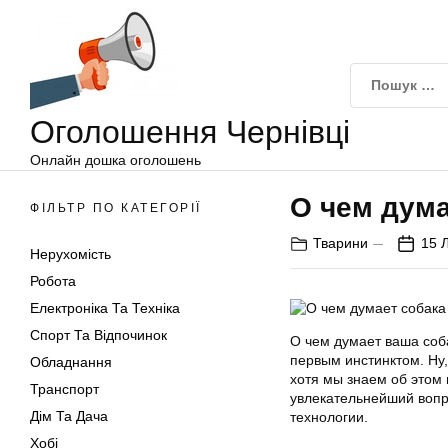
Оголошення
Перейти
Чернівці
до
вмісту
Оголошення Чернівці
Онлайн дошка оголошень
О чем дума
ФІЛЬТР ПО КАТЕГОРІЇ
Тварини
15 
Нерухомість
Робота
Електроніка Та Техніка
Спорт Та Відпочинок
О чем думает ваша соба
первым инстинктом. Ну,
Обладнання
хотя мы знаем об этом 
Транспорт
увлекательнейший вопр
Дім Та Дача
технологии.
Хобі