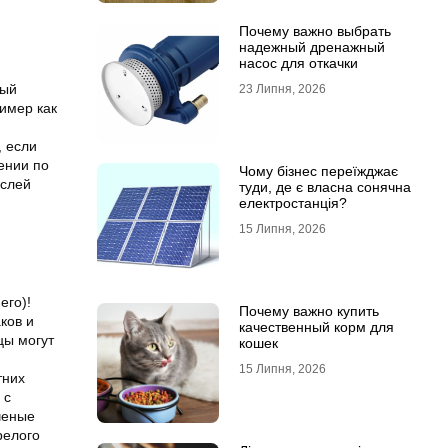
Почему важно выбрать
надежный дренажный
насос для откачки
ный
23 Липня, 2026
имер как
, если
ении по
Чому бізнес переїжджає
ыслей
туди, де є власна сонячна
електростанція?
15 Липня, 2026
его)!
Почему важно купить
ков и
качественный корм для
цы могут
кошек
15 Липня, 2026
тних
 с
ченые
релого