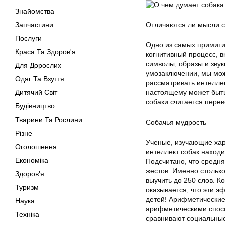
Знайомства
Запчастини
Отличаются ли мысли со
Послуги
Одно из самых примити
Краса Та Здоров'я
когнитивный процесс, 
символы, образы и звук
Для Дорослих
умозаключении, мы може
Одяг Та Взуття
рассматривать интелле
Дитячий Світ
настоящему может быть
собаки считается перев
Будівництво
Тварини Та Рослини
Собачья мудрость
Різне
Ученые, изучающие хар
Оголошення
интеллект собак находи
Економіка
Подсчитано, что средня
жестов. Именно стольк
Здоров'я
выучить до 250 слов. К
Туризм
оказывается, что эти э
детей! Арифметические
Наука
арифметическими спосо
Техніка
сравнивают социальные