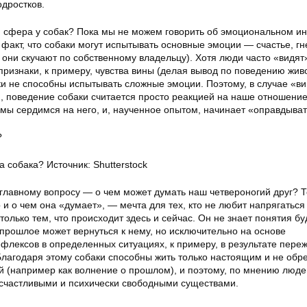
одростков.
ая сфера у собак? Пока мы не можем говорить об эмоциональном и
 факт, что собаки могут испытывать основные эмоции — счастье, гн
да они скучают по собственному владельцу). Хотя люди часто «видят
ризнаки, к примеру, чувства вины (делая вывод по поведению живо
ки не способны испытывать сложные эмоции. Поэтому, в случае «в
 поведение собаки считается просто реакцией на наше отношени
 мы сердимся на него, и, наученное опытом, начинает «оправдыват
?
а собака? Источник: Shutterstock
главному вопросу — о чем может думать наш четвероногий друг? То
и о чем она «думает», — мечта для тех, кто не любит напрягаться
только тем, что происходит здесь и сейчас. Он не знает понятия б
 прошлое может вернуться к нему, но исключительно на основе
флексов в определенных ситуациях, к примеру, в результате пере
Благодаря этому собаки способны жить только настоящим и не об
 (например как волнение о прошлом), и поэтому, по мнению люде
счастливыми и психически свободными существами.