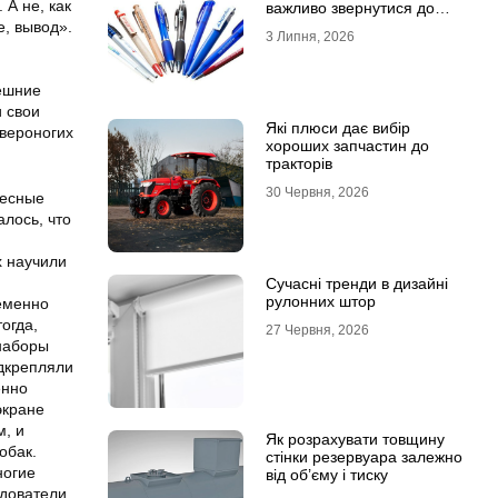
А не, как
важливо звернутися до
професійної типографії
е, вывод».
3 Липня, 2026
нешние
и свои
Які плюси дає вибір
твероногих
хороших запчастин до
тракторів
30 Червня, 2026
ресные
лось, что
х научили
Сучасні тренди в дизайні
рулонних штор
ременно
огда,
27 Червня, 2026
 наборы
одкрепляли
енно
экране
, и
Як розрахувати товщину
обак.
стінки резервуара залежно
ногие
від об’єму і тиску
дователи,