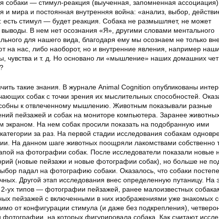
 собаки — стимул-реакция (выученная, запомненная ассоциация). 
я и мира и постоянная внутренняя война: «анализ, выбор, действи
: есть стимул — будет реакция. Собака не размышляет, не может
 выводы. В нем нет осознания «Я», другими словами ментального
льного для нашего вида, благодаря ему мы осознаем не только в
т на нас, либо наоборот, но и внутренние явления, например наш
, чувства и т. д. Но основано ли «мышление» наших домашних че
?
ить такие знания. В журнале Animal Cognition опубликованы инте
чающих собак с точки зрения их мыслительных способностей. Оказа
пособны к отвлеченному мышлению. Животным показывали разные
ний пейзажей и собак на мониторе компьютера. Заранее животны
м экраном. На нем собак просили показать на подобранную ими
категории за раз. На первой стадии исследования собакам однов
рии. На данном шаге животных поощряли лакомствами собственно т
лапой на фотографии собак. После исследователи показали новые
орий (новые пейзажи и новые фотографии собак), но больше не п
выбор падал на фотографию собаки. Оказалось, что собаки постеп
чных. Другой этап исследования внес определенную путаницу. На 
2-ух типов — фотографии пейзажей, ранее малоизвестных собакам
ых пейзажей с включенными в них изображениями уже знакомых с
симо от конфигурации стимула (и даже без подкрепления), четверо
и фотографии, на которых фигурировала собака. Как считают иссле