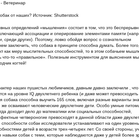
бак от наших? Источник: Shutterstock
вных определений «мышления» состоит в том, что это беспрерыв
включающий ассоциации и оперирование элементами памяти (напр
и, среди других). Поэтому, ловко обойдя вопрос о сознательном
м заключить, что собака в принципе способна думать. Более того
кт как меру мыслительных способностей, то в этом собачьем мышл
 что-то «правильное». Полезным инструментом для выяснения м
одчик когтей!
актер наших пушистых любимчиков, давным давно заключили , что
тся на уровне IQ двухлетнего ребенка (и даже может превосходить 
я собака способна выучить 165 слов, включая разные варианты зна
о же осваивают человеческие двухлетние дети. Особо умные питом
огда доходит дело до математики или социальных способностей,
ффектные четвероногие превосходят в данной области даже двухле
 способности собак исследователи устанавливают на один уровень
бностями детей в возрасте трех-четырех лет. Со своей стороны, у
 навыки собак с теми, которые наблюдаются даже у детей более з