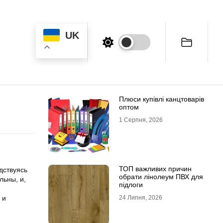
UK
Плюси купівлі канцтоварів
оптом
1 Серпня, 2026
ТОП важливих причин
дствуясь
обрати лінолеум ПВХ для
льны, и,
підлоги
 и
24 Липня, 2026