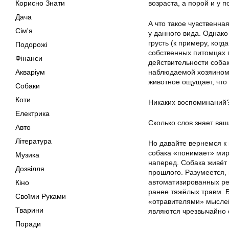
Корисно Знати
возраста, а порой и у п
Дача
А что такое чувственн
Сім'я
у данного вида. Однако
грусть (к примеру, ког
Подорожі
собственных питомцах п
Фінанси
действительности соба
Акваріум
наблюдаемой хозяином,
животное ощущает, что
Собаки
Коти
Никаких воспоминаний
Електрика
Сколько слов знает ваш
Авто
Література
Но давайте вернемся к 
собака «понимает» мир 
Музика
наперед. Собака живёт 
Дозвілля
прошлого. Разумеется,
автоматизированных ре
Кіно
ранее тяжёлых травм. 
Своїми Руками
«отравителями» мыслей
Тварини
являются чрезвычайно 
Поради