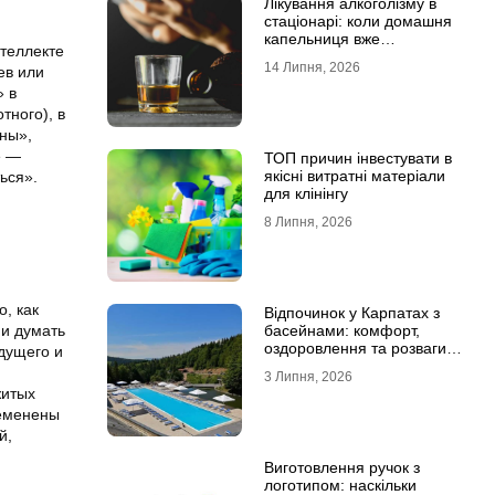
Лікування алкоголізму в
стаціонарі: коли домашня
капельниця вже
нтеллекте
недостатня
14 Липня, 2026
ев или
» в
тного), в
ины»,
е —
ТОП причин інвестувати в
якісні витратні матеріали
ься».
для клінінгу
8 Липня, 2026
, как
Відпочинок у Карпатах з
 и думать
басейнами: комфорт,
оздоровлення та розваги
удущего и
для всієї родини
3 Липня, 2026
житых
ременены
й,
Виготовлення ручок з
логотипом: наскільки