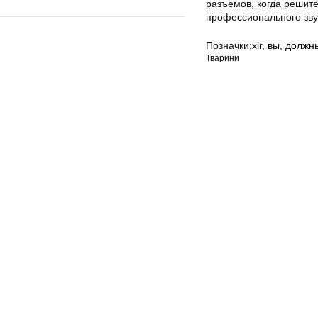
разъемов, когда решит
профессионального зву
Позначки:
xlr
,
вы
,
должн
Тварини