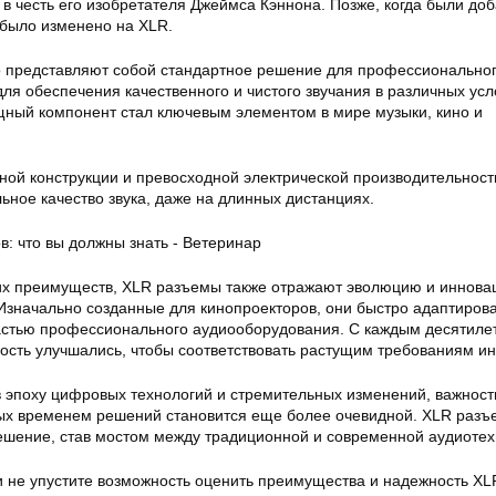
в честь его изобретателя Джеймса Кэннона. Позже, когда были до
 было изменено на XLR.
 представляют собой стандартное решение для профессиональног
ля обеспечения качественного и чистого звучания в различных усл
щный компонент стал ключевым элементом в мире музыки, кино и
ной конструкции и превосходной электрической производительност
ьное качество звука, даже на длинных дистанциях.
их преимуществ, XLR разъемы также отражают эволюцию и иннова
 Изначально созданные для кинопроекторов, они быстро адаптиров
стью профессионального аудиооборудования. С каждым десятиле
ость улучшались, чтобы соответствовать растущим требованиям ин
в эпоху цифровых технологий и стремительных изменений, важност
ых временем решений становится еще более очевидной. XLR раз
ешение, став мостом между традиционной и современной аудиотех
е и не упустите возможность оценить преимущества и надежность XL