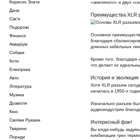
Корисно Знати
«земляного» и двух «с
Дача
Преимущества XLR 
Сім'я
Подорожі
Основное преимущество
Фінанси
Благодаря сбалансиров
Акваріум
длинных кабельных лин
Собаки
Кроме того, благодаря 
Коти
что делает их идеальн
Електрика
История и эволюция
Авто
Хотя XLR разъем сегод
Література
началась в 1950-х годах
Музика
Дозвілля
Изначально разъем был
аудиоиндустрии благода
Кіно
Своїми Руками
Интересный факт
Тварини
Вы когда-нибудь задум
комбинации трех термин
Поради