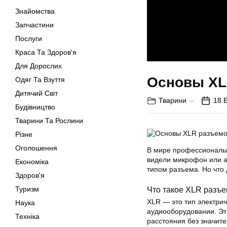
Знайомства
Запчастини
Послуги
Краса Та Здоров'я
Для Дорослих
Основы XL
Одяг Та Взуття
Дитячий Світ
Тварини
18 
Будівництво
Тварини Та Рослини
Різне
Оголошення
В мире профессиональн
видели микрофон или ау
Економіка
типом разъема. Но что
Здоров'я
Туризм
Что такое XLR разъ
XLR — это тип электри
Наука
аудиооборудовании. Эт
Техніка
расстояния без значите