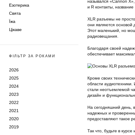
назывался «Cannon X», 
Езотерика
и R контакты, название
Свята
XLR разъемы не просто
Їжа
они являются основой д
Цікаве
Этот маленький, но мо
радиовещания.
Благодаря своей надеж
обеспечивает максимал
ФІЛЬТР ЗА РОКАМИ
2026
2025
Кроме своих техническ
области аудиотехники.
2024
стали неотъемлемой ча
2023
дизайн и функциональн
2022
На сегодняшний день, 
2021
надежных и проверенн
2020
предоставляют такое р
2019
Так что, будьте в курс