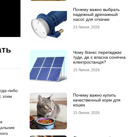
Почему важно выбрать
надежный дренажный
насос для откачки
23 Липня, 2026
ать
Чому бізнес переїжджає
туди, де є власна сонячна
електростанція?
15 Липня, 2026
гда-либо
Почему важно купить
с этим
качественный корм для
кошек
15 Липня, 2026
ом
дальние
ного