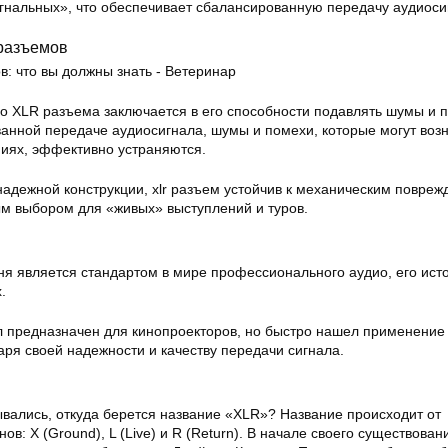
игнальных», что обеспечивает сбалансированную передачу аудиоси
разъемов
 XLR разъема заключается в его способности подавлять шумы и 
анной передаче аудиосигнала, шумы и помехи, которые могут возн
иях, эффективно устраняются.
надежной конструкции, xlr разъем устойчив к механическим повреж
ым выбором для «живых» выступлений и туров.
ня является стандартом в мире профессионального аудио, его ист
.
 предназначен для кинопроекторов, но быстро нашел применение
ря своей надежности и качеству передачи сигнала.
ывались, откуда берется название «XLR»? Название происходит от
ов: X (Ground), L (Live) и R (Return). В начале своего существова