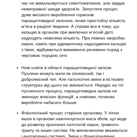
час не вимальовується симптоматикою, але завдає
невиправної шкоди здоров’ю. Запустити процес
дуже високого вироблення гормонів
паращитовидної залозою, може пристойну кількість
м’яса в раціоні тварини. А справа вся в тому, що
кальцію в організм при виключно м’ясній дієті,
надходить невелика кількість. При певних хворобах
нирок, навіть при адекватному надходженні кальцію
з їжею, відбувається вимивання речовини поряд з
черговою порцією сечі.
Нові освіти в області паращитовидної залози.
Пухлини можуть мати як злоякісний, так і
доброякісний тип. Але патологічні зміни в кісткових
структурах від цього не змінюються. Нерідко на тлі
пухлинного процесу, паращитовидна залоза не
зменшує власних функцій, а навпаки, починає
виробляти набагато більше.
Фізіологічний процес старіння організму. У літніх
кішок в організмі накопичується маса збоїв, що веде
до розвитку хронічних патологій нирок, травного
тракту та інших систем. Не виключенням вважається
і ендокринна система. Зміни у функціонуванні