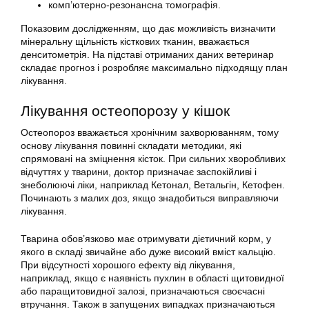
комп’ютерно-резонансна томографія.
Показовим дослідженням, що дає можливість визначити
мінеральну щільність кісткових тканин, вважається
денситометрія. На підставі отриманих даних ветеринар
складає прогноз і розробляє максимально підходящу план
лікування.
Лікування остеопорозу у кішок
Остеопороз вважається хронічним захворюванням, тому
основу лікування повинні складати методики, які
спрямовані на зміцнення кісток. При сильних хворобливих
відчуттях у тварини, доктор призначає заспокійливі і
знеболюючі ліки, наприклад Кетонал, Ветальгін, Кетофен.
Починають з малих доз, якщо знадобиться виправляючи
лікування.
Тварина обов’язково має отримувати дієтичний корм, у
якого в складі звичайне або дуже високий вміст кальцію.
При відсутності хорошого ефекту від лікування,
наприклад, якщо є наявність пухлин в області щитовидної
або паращитовидної залозі, призначаються своєчасні
втручання. Також в запущених випадках призначаються