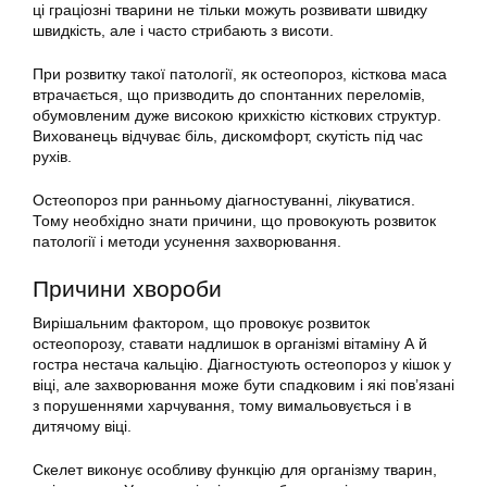
ці граціозні тварини не тільки можуть розвивати швидку
швидкість, але і часто стрибають з висоти.
При розвитку такої патології, як остеопороз, кісткова маса
втрачається, що призводить до спонтанних переломів,
обумовленим дуже високою крихкістю кісткових структур.
Вихованець відчуває біль, дискомфорт, скутість під час
рухів.
Остеопороз при ранньому діагностуванні, лікуватися.
Тому необхідно знати причини, що провокують розвиток
патології і методи усунення захворювання.
Причини хвороби
Вирішальним фактором, що провокує розвиток
остеопорозу, ставати надлишок в організмі вітаміну А й
гостра нестача кальцію. Діагностують остеопороз у кішок у
віці, але захворювання може бути спадковим і які пов’язані
з порушеннями харчування, тому вимальовується і в
дитячому віці.
Скелет виконує особливу функцію для організму тварин,