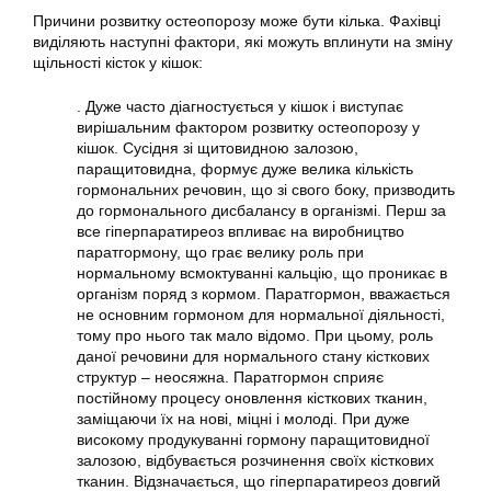
Причини розвитку остеопорозу може бути кілька. Фахівці
виділяють наступні фактори, які можуть вплинути на зміну
щільності кісток у кішок:
. Дуже часто діагностується у кішок і виступає
вирішальним фактором розвитку остеопорозу у
кішок. Сусідня зі щитовидною залозою,
паращитовидна, формує дуже велика кількість
гормональних речовин, що зі свого боку, призводить
до гормонального дисбалансу в організмі. Перш за
все гіперпаратиреоз впливає на виробництво
паратгормону, що грає велику роль при
нормальному всмоктуванні кальцію, що проникає в
організм поряд з кормом. Паратгормон, вважається
не основним гормоном для нормальної діяльності,
тому про нього так мало відомо. При цьому, роль
даної речовини для нормального стану кісткових
структур – неосяжна. Паратгормон сприяє
постійному процесу оновлення кісткових тканин,
заміщаючи їх на нові, міцні і молоді. При дуже
високому продукуванні гормону паращитовидної
залозою, відбувається розчинення своїх кісткових
тканин. Відзначається, що гіперпаратиреоз довгий