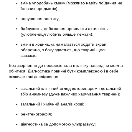
зміна уподобань смаку (можливо навіть поїдання не
їстівних предметів);
порушення апетиту;
байдужість, небажання проявляти активність
(улюблениця любить більше лежати);
зміни в ході-кішка намагається ходити вкрай
обережно, з боку здається, що тварині щось
заважає.
Без звернення до професіонала в клініку навряд чи можна
обійтися. Діагностика повинні бути комплексною і в себе
включає такі дослідження:
загальний клінічний огляд ветеринаром і детальний
збір анамнезу (дуже важливо харчування тварини);
загальний і хімічний аналіз крові;
рентгенографія;
діагностика за допомогою ультразвуку;