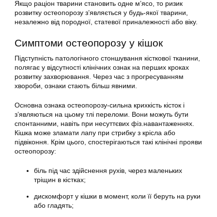
Якщо раціон тварини становить одне м’ясо, то ризик
розвитку остеопорозу з’являється у будь-якої тварини,
незалежно від породної, статевої приналежності або віку.
Симптоми остеопорозу у кішок
Підступність патологічного стоншування кісткової тканини,
полягає у відсутності клінічних ознак на перших кроках
розвитку захворювання. Через час з прогресуванням
хвороби, ознаки стають більш явними.
Основна ознака остеопорозу-сильна крихкість кісток і
з’являються на цьому тлі переломи. Вони можуть бути
спонтанними, навіть при несуттєвих фіз.навантаженнях.
Кішка може зламати лапу при стрибку з крісла або
підвіконня. Крім цього, спостерігаються такі клінічні прояви
остеопорозу:
біль під час здійснення рухів, через маленьких
тріщин в кістках;
дискомфорт у кішки в момент, коли її беруть на руки
або гладять;