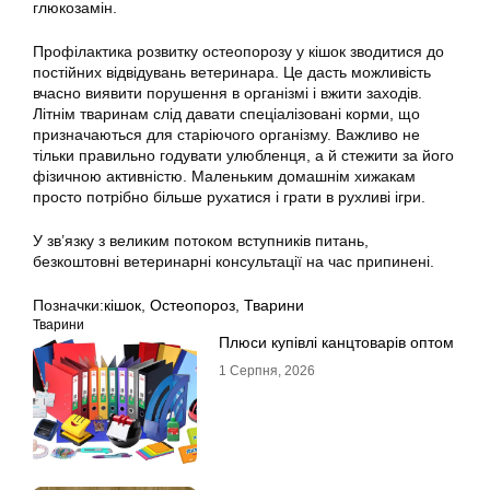
глюкозамін.
Профілактика розвитку остеопорозу у кішок зводитися до
постійних відвідувань ветеринара. Це дасть можливість
вчасно виявити порушення в організмі і вжити заходів.
Літнім тваринам слід давати спеціалізовані корми, що
призначаються для старіючого організму. Важливо не
тільки правильно годувати улюбленця, а й стежити за його
фізичною активністю. Маленьким домашнім хижакам
просто потрібно більше рухатися і грати в рухливі ігри.
У зв’язку з великим потоком вступників питань,
безкоштовні ветеринарні консультації на час припинені.
Позначки:
кішок
,
Остеопороз
,
Тварини
Тварини
Плюси купівлі канцтоварів оптом
1 Серпня, 2026