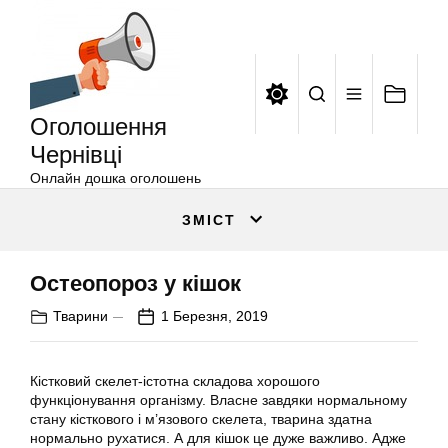
Оголошення
Перейти
Чернівці
до
вмісту
Оголошення
Чернівці
Онлайн дошка оголошень
ЗМІСТ
Остеопороз у кішок
Тварини
1 Березня, 2019
Кістковий скелет-істотна складова хорошого
функціонування організму. Власне завдяки нормальному
стану кісткового і м’язового скелета, тварина здатна
нормально рухатися. А для кішок це дуже важливо. Адже