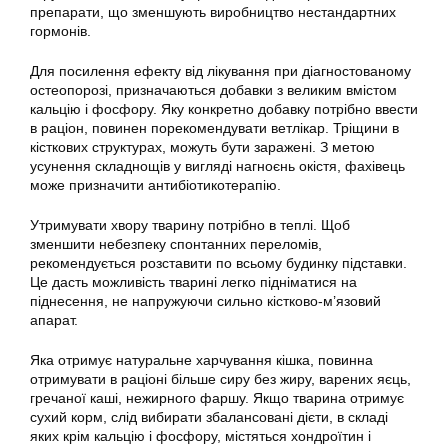
препарати, що зменшують виробництво нестандартних
гормонів.
Для посилення ефекту від лікування при діагностованому
остеопорозі, призначаються добавки з великим вмістом
кальцію і фосфору. Яку конкретно добавку потрібно ввести
в раціон, повинен порекомендувати ветлікар. Тріщини в
кісткових структурах, можуть бути заражені. З метою
усунення складнощів у вигляді нагноєнь окістя, фахівець
може призначити антибіотикотерапію.
Утримувати хвору тварину потрібно в теплі. Щоб
зменшити небезпеку спонтанних переломів,
рекомендується розставити по всьому будинку підставки.
Це дасть можливість тварині легко підніматися на
піднесення, не напружуючи сильно кістково-м’язовий
апарат.
Яка отримує натуральне харчування кішка, повинна
отримувати в раціоні більше сиру без жиру, варених яєць,
гречаної каші, нежирного фаршу. Якщо тварина отримує
сухий корм, слід вибирати збалансовані дієти, в складі
яких крім кальцію і фосфору, містяться хондроїтин і