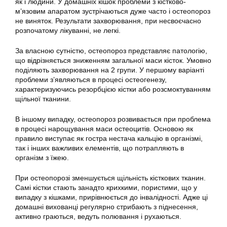
як і людини. У домашніх кішок проблеми з кістково-
м’язовим апаратом зустрічаються дуже часто і остеопороз
не виняток. Результати захворювання, при несвоєчасно
розпочатому лікуванні, не легкі.
За власною сутністю, остеопороз представляє патологію,
що відрізняється зниженням загальної маси кісток. Умовно
поділяють захворювання на 2 групи. У першому варіанті
проблеми з’являються в процесі остеогенезу,
характеризуючись резорбцією кістки або розсмоктуванням
щільної тканини.
В іншому випадку, остеопороз розвивається при проблема
в процесі нарощування маси остеоцитів. Основою як
правило виступає як гостра нестача кальцію в організмі,
так і інших важливих елементів, що потрапляють в
організм з їжею.
При остеопорозі зменшується щільність кісткових тканин.
Самі кістки стають занадто крихкими, пористими, що у
випадку з кішками, прирівнюється до інвалідності. Адже ці
домашні вихованці регулярно стрибають з піднесення,
активно граються, ведуть полювання і рухаються.