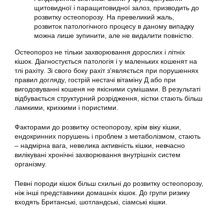
щитовидної і паращитовидної залоз, призводить до
розвитку остеопорозу. На превеликий жаль,
розвиток патологічного процесу в даному випадку
можна лише зупинити, але не видалити повністю.
Остеопороз не тільки захворювання дорослих і літніх
кішок. Діагностується патологія і у маленьких кошенят на
тлі рахіту. Зі свого боку рахіт з’являється при порушеннях
правил догляду, гострій нестачі вітаміну Д або при
вигодовуванні кошеня не якісними сумішами. В результаті
відбувається структурний розрідження, кістки стають більш
ламкими, крихкими і пористими.
Факторами до розвитку остеопорозу, крім віку кішки,
ендокринних порушень і проблем з метаболізмом, стають
– надмірна вага, невелика активність кішки, невчасно
вилікувані хронічні захворювання внутрішніх систем
організму.
Певні породи кішок більш схильні до розвитку остеопорозу,
ніж інші представники домашніх кішок. До групи ризику
входять Британські, шотландські, сіамські кішки.