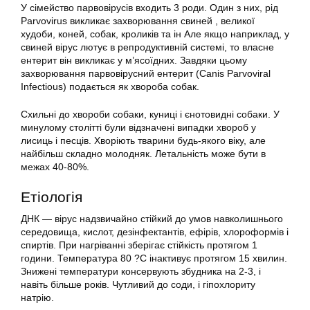
У сімейство парвовірусів входить 3 роди. Один з них, рід
Parvovirus викликає захворювання свиней , великої
худоби, коней, собак, кроликів та ін Але якщо наприклад, у
свиней вірус лютує в репродуктивній системі, то власне
ентерит він викликає у м’ясоїдних. Завдяки цьому
захворювання парвовірусний ентерит (Canis Parvoviral
Infectious) подається як хвороба собак.
Схильні до хвороби собаки, куниці і єнотовидні собаки. У
минулому столітті були відзначені випадки хвороб у
лисиць і песців. Хворіють тварини будь-якого віку, але
найбільш складно молодняк. Летальність може бути в
межах 40-80%.
Етіологія
ДНК — вірус надзвичайно стійкий до умов навколишнього
середовища, кислот, дезінфектантів, ефірів, хлороформів і
спиртів. При нагріванні зберігає стійкість протягом 1
години. Температура 80 ?C інактивує протягом 15 хвилин.
Знижені температури консервують збудника на 2-3, і
навіть більше років. Чутливий до соди, і гіпохлориту
натрію.