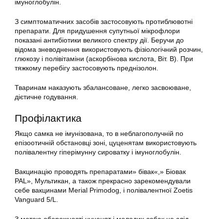
імуноглобулін.
З симптоматичних засобів застосовують протиблювотні
препарати. Для придушення супутньої мікрофлори
показані антибіотики великого спектру дії. Беручи до
відома зневоднення використовують фізіологічний розчин,
глюкозу і полівітаміни (аскорбінова кислота, Віт. В). При
тяжкому перебігу застосовують преднізолон.
Тваринам наказують збалансоване, легко засвоюване,
дієтичне годування.
Профілактика
Якщо самка не імунізована, то в неблагополучній по
епізоотичній обстановці зоні, цуценятам використовують
полівалентну гіперімунну сироватку і імуноглобулін.
Вакцинацію проводять препаратами» бівак«,» Біовак
PAL», Мультикан, а також прекрасно зарекомендували
себе вакцинами Merial Primodog, і полівалентної Zoetis
Vanguard 5/L.