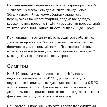
Головне джерело зараження фекалії тварин вірусоносіїв.
У блювотних масах і слизу активність вірусу нижче.
Збудник значний час може зберігати активність
перебуваючи на шерсті тварини, предметах догляду,
кормах, грунті, персоналі . Шляхи зараження пероральний
та інтраназальний. Найбільш чутливі тварини до 1 року
При попаданні в організм вірус поводиться субклінічно.
Далі може протікати в 2-ух напрямках: частіше кишкової
формою і з ураженням міокарда. При кишкової формі
вірус вражає лімфатичну систему і крипти кишечника. У
міокард вірус проникає з потоком крові.
Симптом
На 5-10 день від моменту зараження відбувається
підняття температури до 41?C. Далі температура
опускається і залишається дуже високою всього на 0,5 ?C,
а то і в межах норми. Одночасно з цим розвивається
діарея. Млявість, пригнічення, блювання з домішкою крові,
фекальні маси з домішкою крові та слизу.
При пальпації порожнини живота з’являються симптоми