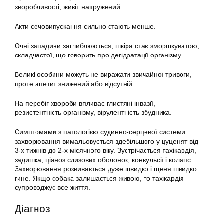
хворобливості, живіт напружений.
Акти сечовипускання сильно стають менше.
Очні западини заглиблюються, шкіра стає зморшкуватою,
складчастої, що говорить про дегідратації організму.
Великі особини можуть не виражати звичайної тривоги,
проте апетит знижений або відсутній.
На перебіг хвороби впливає глистяні інвазії,
резистентність організму, вірулентність збудника.
Симптомами з патологією судинно-серцевої системи
захворювання вимальовується здебільшого у цуценят від
3-х тижнів до 2-х місячного віку. Зустрічається тахікардія,
задишка, ціаноз слизових оболонок, конвульсії і колапс.
Захворювання розвивається дуже швидко і щеня швидко
гине. Якщо собака залишається живою, то тахікардія
супроводжує все життя.
Діагноз