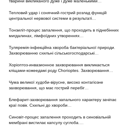
тварини викликаного дуже і дуже маленькими…
Тепловий удар і сонячний-гострий розлад функцій
центральної нервової системи в результаті…
Тонзиліт-процес запалення, що проходить в піднебінних
мигдалинах, лімфоїдних утвореннях…
Туляремія-інфекційна хвороба бактеріальної природи.
Захворюванню схильні сільськогосподарські…
Хоріоптоз-инвазионное захворювання викликається
кліщами-кожеедамі роду Chorioptes. Захворювання…
Чума великої худоби-вірусне, високо контагіозне
захворювання, що має гострий перебіг…
Блефарит-захворювання запального характеру зачіпає
краї повік. Схильні до хвороби…
Синовіт-процес запалення проходить в синовіальній
мембрані вистилає капсулу суглоба.…