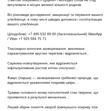
З метою обережності цуценят і молодих собак не слід
вигулювати в місцях великої кількості родичів.
Всі різновиди дослідження, вакцинації та лікування вашого
улюбленця, в тому числі швидка допомога і госпіталізацію
вашого улюбленця.
Цілодобово: +7 495 532 89 00 (багатоканальний) WatsApp
/ Viber +7 925 584 75 71
Токсокароз-зоонозне захворювання, викликане
паразитуванням круглих черв’яків і відрізняється…
Саркома-новоутворення, яке відрізняється
інфільтративним ростом клітин сполучної…
Фавус (парша) — захворювання грибкової природи, що
відрізняється ураженнями покривів шкіри,…
Травми головного мозку-патологічний стан тварини, що
проявилося в результаті механічних…
Лишай-збірне поняття хвороб зовнішнього покриву тіла