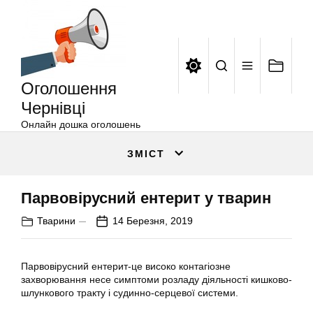
Оголошення
Перейти
Чернівці
до
вмісту
Оголошення
Чернівці
Онлайн дошка оголошень
ЗМІСТ
Парвовірусний ентерит у тварин
Тварини
14 Березня, 2019
Парвовірусний ентерит-це високо контагіозне
захворювання несе симптоми розладу діяльності кишково-
шлункового тракту і судинно-серцевої системи.