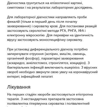
Діагностика грунтується на епізоотичної картині,
симптомах і на результатах лабораторних досліджень.
Для лабораторної діагностики направляють проби
фекалій (тільки в перший день після початку
захворювання) і сироватку крові. Для постановки реакцій
застосовують серологічні методи РГА, РНГА, ІФА і
електронну мікроскопію. Для перевірки на ідентичність
вірусу застосовують моноспецифічну сироватку.
При установці диференціального діагнозу потрібно
заперечувати отруєння (аспірин, миш’як, свинець,
органічний фосфор), паразитарні захворювання
(аскаридоз, анкілостомоз, стронгілятоз, кокцидіоз). З
бактеріальних інфекцій виключають ешеріхіоз. З вірусних
хвороб необхідно звернути свою увагу на коронавірусний
ентерит, інфекційний гепатит.
Лікування
На перших стадіях хвороби застосовується етіотропна
терапія. З нестандартних препаратів застосовна
полівалентна гіперімунна сироватка і полівалентний