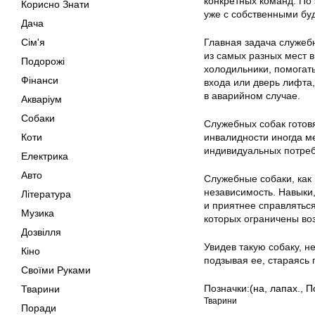
конкретных команд. По
Корисно Знати
уже с собственными бу
Дача
Сім'я
Главная задача служеб
из самых разных мест в
Подорожі
холодильники, помогат
Фінанси
входа или дверь лифта,
в аварийном случае.
Акваріум
Собаки
Служебных собак готов
Коти
инвалидности иногда м
индивидуальных потреб
Електрика
Авто
Служебные собаки, как
независимость. Навыки
Література
и приятнее справлятьс
Музика
которых ограничены воз
Дозвілля
Увидев такую собаку, не
Кіно
подзывая ее, стараясь 
Своїми Руками
Позначки:
(на
,
лапах.
,
П
Тварини
Тварини
Поради