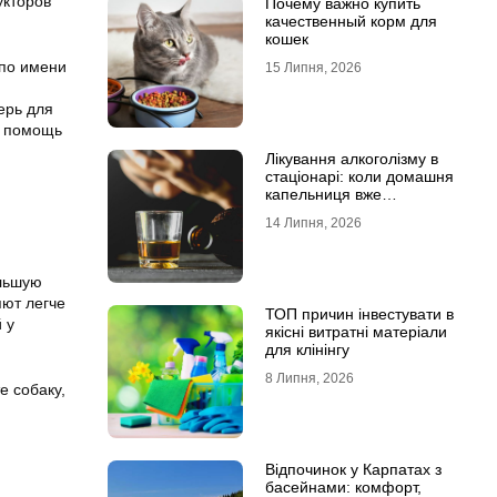
укторов
Почему важно купить
качественный корм для
кошек
 по имени
15 Липня, 2026
ерь для
а помощь
Лікування алкоголізму в
стаціонарі: коли домашня
капельниця вже
недостатня
14 Липня, 2026
ольшую
яют легче
ТОП причин інвестувати в
 у
якісні витратні матеріали
для клінінгу
8 Липня, 2026
е собаку,
Відпочинок у Карпатах з
басейнами: комфорт,