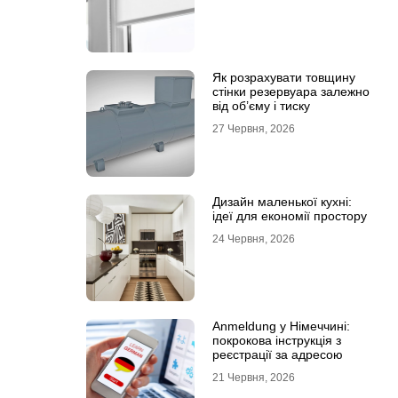
Як розрахувати товщину
стінки резервуара залежно
від об’єму і тиску
27 Червня, 2026
Дизайн маленької кухні:
ідеї для економії простору
24 Червня, 2026
Anmeldung у Німеччині:
покрокова інструкція з
реєстрації за адресою
21 Червня, 2026