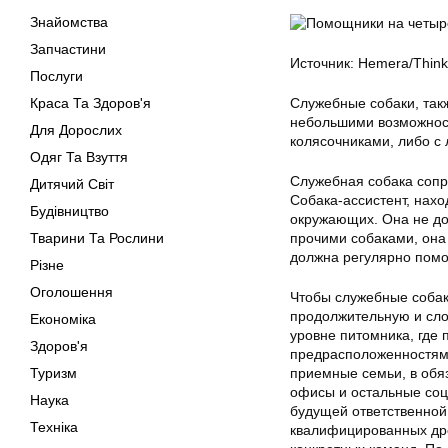
Знайомства
Запчастини
Источник: Hemera/Think
Послуги
Краса Та Здоров'я
Служебные собаки, так
небольшими возможност
Для Дорослих
колясочниками, либо с
Одяг Та Взуття
Служебная собака сопр
Дитячий Світ
Собака-ассистент, нах
Будівництво
окружающих. Она не дол
Тварини Та Рослини
прочими собаками, она
должна регулярно помо
Різне
Оголошення
Чтобы служебные собаки
продолжительную и сло
Економіка
уровне питомника, где
Здоров'я
предрасположенностям
Туризм
приемные семьи, в обяз
офисы и остальные соц
Наука
будущей ответственной
Техніка
квалифицированных др