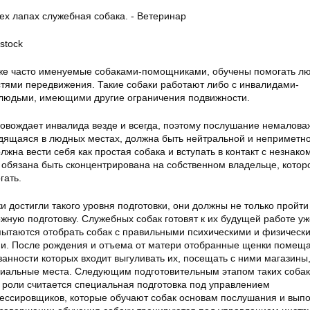
stock
же часто именуемые собаками-помощниками, обучены помогать л
ями передвижения. Такие собаки работают либо с инвалидами-
 людьми, имеющими другие ограничения подвижности.
овождает инвалида везде и всегда, поэтому послушание немалова
одящаяся в людных местах, должна быть нейтральной и неприметн
жна вести себя как простая собака и вступать в контакт с незнак
 обязана быть сконцентрирована на собственном владельце, котор
гать.
 достигли такого уровня подготовки, они должны не только пройти
жную подготовку. Служебных собак готовят к их будущей работе уж
 пытаются отобрать собак с правильными психическими и физическ
и. После рождения и отъема от матери отобранные щенки помеща
анности которых входит выгуливать их, посещать с ними магазины,
иальные места. Следующим подготовительным этапом таких собак
 роли считается специальная подготовка под управлением
ессировщиков, которые обучают собак основам послушания и вып