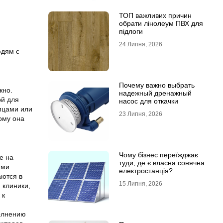
ТОП важливих причин
обрати лінолеум ПВХ для
підлоги
24 Липня, 2026
юдям с
Почему важно выбрать
жно.
надежный дренажный
ой для
насос для откачки
омцами или
23 Липня, 2026
ому она
Чому бізнес переїжджає
е на
туди, де є власна сонячна
ими
електростанція?
ются в
15 Липня, 2026
 клиники,
 к
олнению