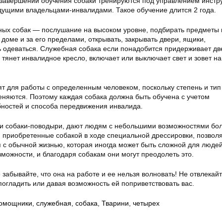
 завершении обучения собаки тренируются под управлением инстр
дущими владельцами-инвалидами. Такое обучение длится 2 года.
ных собак — послушание на высоком уровне, подбирать предметы
 доме и за его пределами, открывать, закрывать двери, ящики,
ь одеваться. Служебная собака если понадобится придерживает дв
 тянет инвалидное кресло, включает или выключает свет и зовет н
ят для работы с определенным человеком, поскольку степень и тип
еняются. Поэтому каждая собака должна быть обучена с учетом
ностей и способа передвижения инвалида.
 и собаки-поводыри, дают людям с небольшими возможностями б
, приобретенные собакой в ходе специальной дрессировки, позвол
я с обычной жизнью, которая иногда может быть сложной для людей
можности, и благодаря собакам они могут преодолеть это.
 забывайте, что она на работе и ее нельзя волновать! Не отвлекайт
погладить или давая возможность ей поприветствовать вас.
омощники
,
служебная
,
собака
,
Тварини
,
четырех