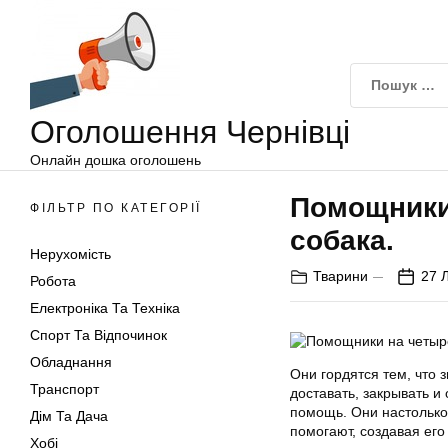
Оголошення
Перейти
Чернівці
до
вмісту
Оголошення Чернівці
Онлайн дошка оголошень
Помощники
ФІЛЬТР ПО КАТЕГОРІЇ
собака.
Нерухомість
Тварини
27 
Робота
Електроніка Та Техніка
Спорт Та Відпочинок
Обладнання
Они гордятся тем, что 
Транспорт
доставать, закрывать и
помощь. Они настолько
Дім Та Дача
помогают, создавая его
Хобі