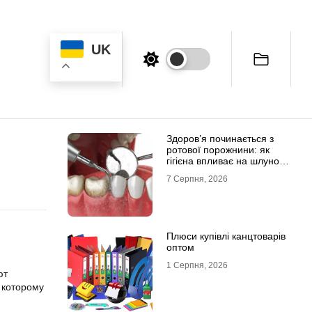
UK
Здоров’я починається з
ротової порожнини: як
гігієна впливає на шлунок
та імунітет
7 Серпня, 2026
Плюси купівлі канцтоварів
оптом
1 Серпня, 2026
ют
 которому