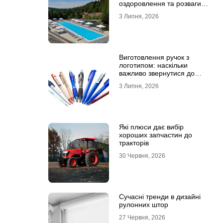
оздоровлення та розваги
для всієї родини
3 Липня, 2026
Виготовлення ручок з
логотипом: наскільки
важливо звернутися до
професійної типографії
3 Липня, 2026
Які плюси дає вибір
хороших запчастин до
тракторів
30 Червня, 2026
Сучасні тренди в дизайні
рулонних штор
27 Червня, 2026