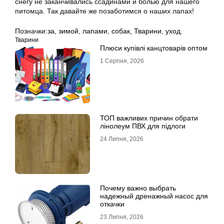
снегу не заканчивались ссадинами и болью для нашего
питомца. Так давайте же позаботимся о наших лапах!
Позначки:
за
,
зимой
,
лапами
,
собак
,
Тварини
,
уход.
Тварини
Плюси купівлі канцтоварів оптом
1 Серпня, 2026
ТОП важливих причин обрати
лінолеум ПВХ для підлоги
24 Липня, 2026
Почему важно выбрать
надежный дренажный насос для
откачки
23 Липня, 2026