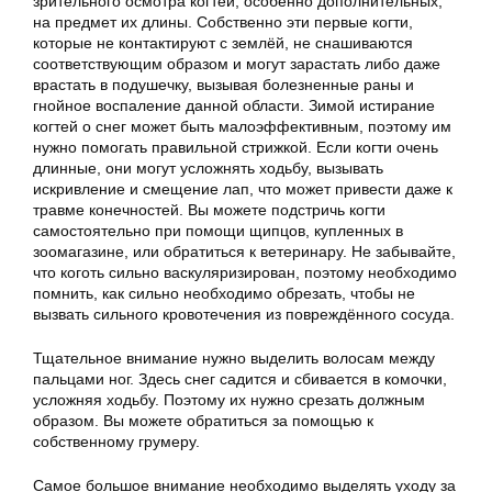
зрительного осмотра когтей, особенно дополнительных,
на предмет их длины. Собственно эти первые когти,
которые не контактируют с землёй, не снашиваются
соответствующим образом и могут зарастать либо даже
врастать в подушечку, вызывая болезненные раны и
гнойное воспаление данной области. Зимой истирание
когтей о снег может быть малоэффективным, поэтому им
нужно помогать правильной стрижкой. Если когти очень
длинные, они могут усложнять ходьбу, вызывать
искривление и смещение лап, что может привести даже к
травме конечностей. Вы можете подстричь когти
самостоятельно при помощи щипцов, купленных в
зоомагазине, или обратиться к ветеринару. Не забывайте,
что коготь сильно васкуляризирован, поэтому необходимо
помнить, как сильно необходимо обрезать, чтобы не
вызвать сильного кровотечения из повреждённого сосуда.
Тщательное внимание нужно выделить волосам между
пальцами ног. Здесь снег садится и сбивается в комочки,
усложняя ходьбу. Поэтому их нужно срезать должным
образом. Вы можете обратиться за помощью к
собственному грумеру.
Самое большое внимание необходимо выделять уходу за