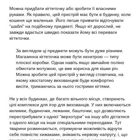
Можна придбати кігтеточку або зробити її власними
руками. Як правило, цей пристрій має бути в будинку, коли
кошеня ще маленьке. Його легше привчити відточувати
“шаблі” на подібному предметі. Якщо кіт дорослий, не
завжди вдається швидко показати йому всі переваги
кігтеточки.
За виглядом ці предмети можуть бути дуже різними.
Магазинна кігтеточка може бути нехитрою — типу
плоскої коробки. Однак навіть якщо звичайне поліно
обмотати мотузкою, це вже корисна для кішки річ.
Можна зробити цей пристрій у вигляді стовпчика, на
якому хвостатому вихованцеві буде комфортно
висіти, тримаючись за нього гострими кігтями.
Не у всіх будинках, де багато вільного місця, створюють
цілі комплекси для ігор для вихованців. У них включаються
килимки, будиночки, лежанки, башточки, що дозволяють
перестрибувати з однієї “верхотури” на іншу або дістатися
з одного місця на інше спеціальними переходами. Тут
тварини розминаються, отримуючи можливість відчути
себе повністю хижаками, знімають нервову напругу, і, що