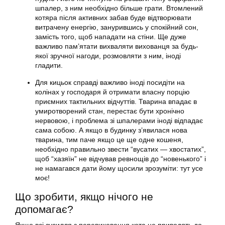
шпалер, з ним необхідно більше грати. Втомлений
котяра після активних забав буде відтворювати
витрачену енергію, занурившись у спокійний сон,
замість того, щоб нападати на стіни. Ще дуже
важливо пам’ятати вихваляти вихованця за будь-
якої зручної нагоди, розмовляти з ним, іноді
гладити.
Для кицьок справді важливо іноді посидіти на
колінах у господаря й отримати власну порцію
приємних тактильних відчуттів. Тварина впадає в
умиротворений стан, перестає бути хронічно
нервовою, і проблема зі шпалерами іноді відпадає
сама собою. А якщо в будинку з’явилася нова
тварина, тим паче якщо це ще одне кошеня,
необхідно правильно звести “вусатих — хвостатих”,
щоб “хазяїн” не відчував ревнощів до “новенького” і
не намагався дати йому щосили зрозуміти: тут усе
моє!
Що зробити, якщо нічого не
допомагає?