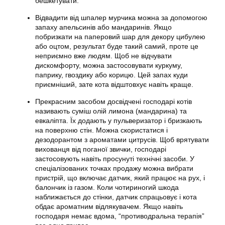
бешкетувати.
Відвадити від шпалер мурчика можна за допомогою
запаху апельсинів або мандаринів. Якщо
побризкати на паперовий шар для декору цибулею
або оцтом, результат буде такий самий, проте це
неприємно вже людям. Щоб не відчувати
дискомфорту, можна застосовувати куркуму,
паприку, гвоздику або корицю. Цей запах куди
приємніший, зате
кота
відштовхує навіть краще.
Прекрасним засобом досвідчені господарі котів
називають суміш олій лимона (мандарина) та
евкаліпта. Їх додають у пульверизатор і бризкають
на поверхню стін. Можна скористатися і
дезодорантом з ароматами цитрусів. Щоб врятувати
вихованця від поганої звички, господарі
застосовують навіть просунуті технічні засоби. У
спеціалізованих точках продажу можна вибрати
пристрій, що включає датчик, який працює на рух, і
балончик із газом. Коли чотириногий шкода
наближається до стінки, датчик спрацьовує і
кота
обдає ароматним відлякувачем. Якщо навіть
господаря немає вдома, “противодральна терапія”