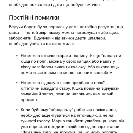
необхідно похвалити і дати що-небудь смачне.
Постійні помилки
Ведучи боротьбу за порядок у домі, потрібно розуміти, що
кішка — не той звір, якому можна погрожувати або щось
забороняти. Відучуючи від звички
дерти
шпалери,
необхідно уникати низки помилок.
Не можна фізично карати тварину. Якщо “надавати
кішці по попі”, можна у своїх капцях або навіть у
ліжку незабаром виявити калюжу. Або вихованець
помститься іншим не менш наочним способом.
Не можна відразу ж після придбання нової
кігтеточки викидати стару. Кішка повинна відчувати
звичайний запах, поки не наповнить ним новий
предмет.
Коли буйному “обоєдралу” робиться навіювання,
необхідно акцентуватися на інтонаціях, а не на
гучності голосу. Марно ганьбити улюбленця, коли він
уже перестав шкодити і відійшов від поверхні стіни.
“Домашній тигр” не зрозуміє, за що йому роблять