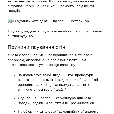
захоплено дере кігтями. Щоб не засмучуватися і не
витрачати гроші на нескінченні ремонти, слід вжити
заходів.
Тоді не доведеться підбирати — або кіт, або пристойний
вигляд будинку.
Причини псування стін
У
кота
є власні причини розправлятися зі стіновою
обробкою, абсолютно не пов’язані з бажанням
помститися незрозуміло за що власнику.
За допомогою такої “шкідницької” процедури
вихованець точить кігті, видаляючи об папір їхні
ороговілі шари. Завдяки цьому на пальцях
виникають нові гострі “шаблі”.
Обдирання шпалер — фізкультура для
кота
.
Завдяки подібним заняттям він розминається.
На об’ємних шпалерах “домашній тигр” відточує