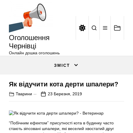
Оголошення
Перейти
Чернівці
до
вмісту
Оголошення
Чернівці
Онлайн дошка оголошень
ЗМІСТ
Як відучити кота дерти шпалери?
Тварини
23 Березня, 2019
“Побічним ефектом” присутності
кота
в будинку часто
стають зіпсовані шпалери, які веселий хвостатий друг