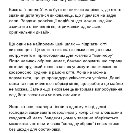
Висота “панелей” має бути не нижчою за рівень, до якого
здатний дотягнутися вихованець, що піднявся на задні
лапи. Завдяки реалізації подібної ідеї можна надійно
захистити стіни від кігтів, отримавши одночасно
оригінальний дизайн.
Ще один не найприємніший шлях — підрізати кігті
вихованцеві. Це можна виконати тільки спеціальним
інструментом, приготованим для котячого “манікюру”.
Якщо навичок обрізки немає, бажано доручити цю справу
ветеринару, який точно знає, як уникнути пошкодження
кровоносної судини в районі кігтя. Хоча не можна
поручитися, що ця процедура увінчається успіхом. Деякі
кішки так противляться обрізці кігтів, що зробити це майже
не можна. Зате якщо вихованець витримав випробування,
слід його заохотити чимось смачним.
Якщо кіт рве шпалери тільки в одному місці, деякі
господарі закривають ковроліном у колір стіни злощасний
квадратний метр. Завдяки цьому у тварини зберігається
можливість поточити свою “холодну зброю” і веселитися
без шкоди для обстановки.