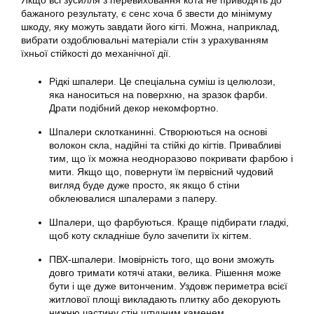
Якщо всі зусилля з перевиховання
кота
не приводять до
бажаного результату, є сенс хоча б звести до мінімуму
шкоду, яку можуть завдати його кігті. Можна, наприклад,
вибрати оздоблювальні матеріали стін з урахуванням
їхньої стійкості до механічної дії.
Рідкі шпалери. Це спеціальна суміш із целюлози,
яка наноситься на поверхню, на зразок фарби.
Драти подібний декор некомфортно.
Шпалери склотканинні. Створюються на основі
волокон скла, надійні та стійкі до кігтів. Привабливі
тим, що їх можна неодноразово покривати фарбою і
мити. Якщо що, повернути їм первісний чудовий
вигляд буде дуже просто, як якщо б стіни
обклеювалися шпалерами з паперу.
Шпалери, що фарбуються. Краще підбирати гладкі,
щоб коту складніше було зачепити їх кігтем.
ПВХ-шпалери. Імовірність того, що вони зможуть
довго тримати котячі атаки, велика. Рішення може
бути і ще дуже витонченим. Уздовж периметра всієї
житлової площі викладають плитку або декорують
нижню частину стін штучним каменем.