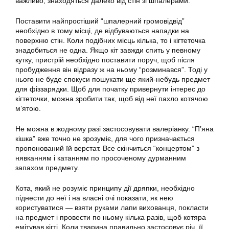
важливо, знаходяться далеко від стін зі шпалерами.
Поставити найпростіший “шпалерний громовідвід”
необхідно в тому місці, де відбуваються нападки на
поверхню стін. Коли подібних місць кілька, то і кігтеточка
знадобиться не одна. Якщо кіт завжди спить у певному
кутку, пристрій необхідно поставити поруч, щоб після
пробудження він відразу ж на ньому “розминався”. Тоді у
нього не буде спокуси пошукати ще який-небудь предмет
для фіззарядки. Щоб для початку привернути інтерес до
кігтеточки, можна зробити так, щоб від неї пахло котячою
м’ятою.
Не можна в жодному разі застосовувати валеріанку. “П’яна
кішка” вже точно не зрозуміє, для чого призначається
пропонований їй верстат. Все скінчиться “концертом” з
нявканням і катанням по просоченому дурманним
запахом предмету.
Кота
, який не розуміє принципу дії дряпки, необхідно
піднести до неї і на власні очі показати, як нею
користуватися — взяти руками лапи вихованця, покласти
на предмет і провести по ньому кілька разів, щоб котяра
емітував кігті. Коли тварина правильно застосовує річ, її