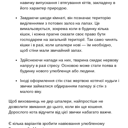
навичку випускання і втягування кігтів, закладену в
його характер природою.
Завдаючи шкоди кімнаті, він позначає територію
виділеннями з потових залоз на лапах. Це
вимальовується, зокрема коли в будинку кілька
кішок, і кожна прагне сказати своє право бути
господарем на загальній території. Так само чинять
кішки і в разі, коли шпалери нові — їм необхідно,
щоб стіни мали звичайний запах.
Здійснюючи напади на них, тварина скидає нервову
напругу в разі стресу. Основою може стати поява в
будинку нового улюбленця або людини.
Іноді оформлення стін стає жертвою котячої нудьги і
звички займатися обдиранням паперу зі стін з
малого віку.
Щоб вихованець не дер шпалери, найпростіше не
дозволити звикання до цього, коли він ще кошеня.
Дорослого
кота відучити
від цієї звички набагато важче.
Є кілька варіантів зробити навіювання улюбленому