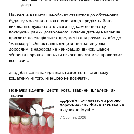
докір.
Найлегше навчити шанобливо ставитися до обстановки
будинку маленького кошеняти, якщо приділяти його
вихованню дуже багато уваги, від самого початку
показуючи рамки дозволеного. Власне дитину найлегше
привчити до спеціальних предметів для розминки або до
“манікюру”. Однак навіть якщо кіт потрапив у дім
дорослим, з набором не найкращих звичок, шанси
зберегти порядок і навчити вихованця жити за правилами
все-таки є.
Знадобиться винахідливість і завзятість. Істинному
кошатнику ні того, ні іншого не позичати.
Позначки:
відучити
,
дерти
,
Кота
,
Тварини
,
шпалери
,
як
Тварини
Здоров’я починається з ротової
порожнини: як гігієна впливає на
шлунок та імунітет
7 Серпня, 2026