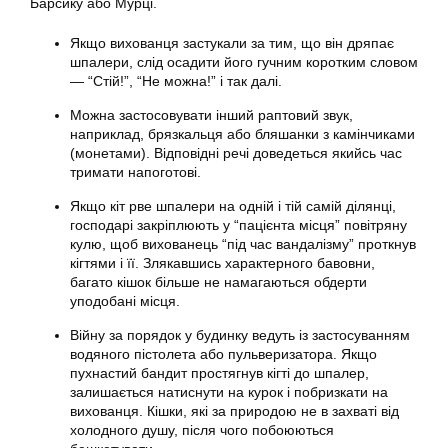
Барсику або Мурці.
Якщо вихованця застукали за тим, що він дряпає
шпалери, слід осадити його гучним коротким словом
— “Стій!”, “Не можна!” і так далі.
Можна застосовувати інший раптовий звук,
наприклад, брязкальця або бляшанки з камінчиками
(монетами). Відповідні речі доведеться якийсь час
тримати напоготові.
Якщо кіт рве шпалери на одній і тій самій ділянці,
господарі закріплюють у “пацієнта місця” повітряну
кулю, щоб вихованець “під час вандалізму” проткнув
кігтями і її. Злякавшись характерного бавовни,
багато кішок більше не намагаються обдерти
уподобані місця.
Війну за порядок у будинку ведуть із застосуванням
водяного пістолета або пульверизатора. Якщо
пухнастий бандит простягнув кігті до шпалер,
залишається натиснути на курок і побризкати на
вихованця. Кішки, які за природою не в захваті від
холодного душу, після чого побоюються