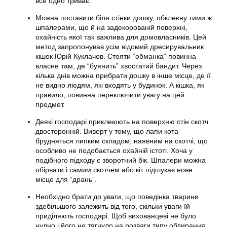
все одно триває.
Можна поставити біля стінки дошку, обклеєну тими ж
шпалерами, що й на задекорованій поверхні,
охайність якої так важлива для домовласників. Цей
метод запропонував усім відомий дресирувальник
кішок Юрій Куклачов. Стояти “обманка” повинна
власне там, де “буянить” хвостатий бандит. Через
кілька днів можна прибрати дошку в інше місце, де її
не видно людям, які входять у будинок. А кішка, як
правило, повинна переключити увагу на цей
предмет.
Деякі господарі приклеюють на поверхню стін скотч
двосторонній. Виверт у тому, що лапи
кота
брудняться липким складом, наявним на скотчі, що
особливо не подобається охайній істоті. Хоча у
подібного підходу є зворотний бік. Шпалери можна
обірвати і самим скотчем або кіт підшукає нове
місце для “дрань”.
Необхідно брати до уваги, що поведінка тварини
здебільшого залежить від того, скільки уваги їй
приділяють господарі. Щоб вихованцеві не було
нудно і його не тягнуло на розваги типу обдирання