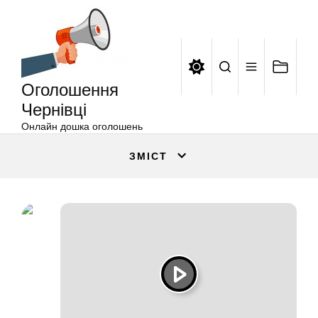
Оголошення
Перейти
Чернівці
до
вмісту
Оголошення
Чернівці
Онлайн дошка оголошень
ЗМІСТ