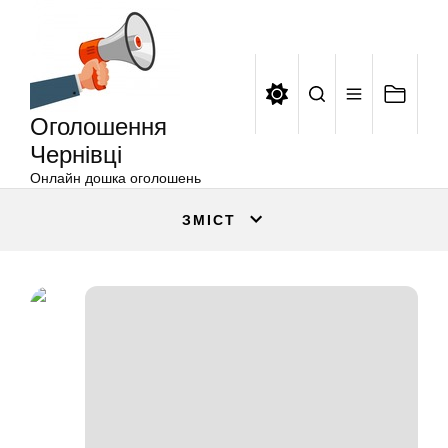
Оголошення
Перейти
Чернівці
до
вмісту
Оголошення
Чернівці
Онлайн дошка оголошень
ЗМІСТ