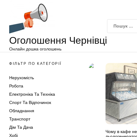
Оголошення
Перейти
Чернівці
до
вмісту
Оголошення Чернівці
Онлайн дошка оголошень
ФІЛЬТР ПО КАТЕГОРІЇ
Нерухомість
Робота
Електроніка Та Техніка
Спорт Та Відпочинок
Обладнання
Транспорт
Дім Та Дача
Чому в кафе не
Хобі
льодогенератор