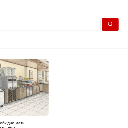
Пошук
обхідно мати
 на літо