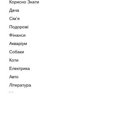
Корисно Знати
Дача
Сім'я
Подорожі
Фінанси
Акваріум
Собаки
Коти
Електрика
Авто
Література
Музика
Дозвілля
Кіно
Мапа сайту
Своїми Руками
Тварини
Авторське право © 202
Поради