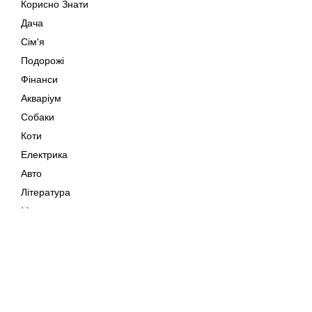
Корисно Знати
Дача
Сім'я
Подорожі
Фінанси
Акваріум
Собаки
Коти
Електрика
Авто
Література
Музика
Дозвілля
Кіно
Мапа сайту
Своїми Руками
Тварини
Авторське право © 202
Поради