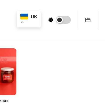
UK
аційні