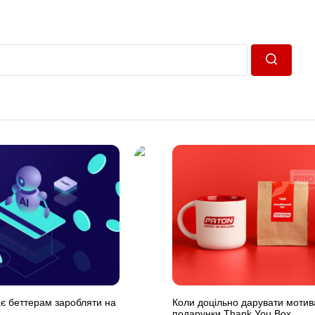
Пошук
є беттерам заробляти на
Коли доцільно дарувати мотив
подарунки Thank You Box