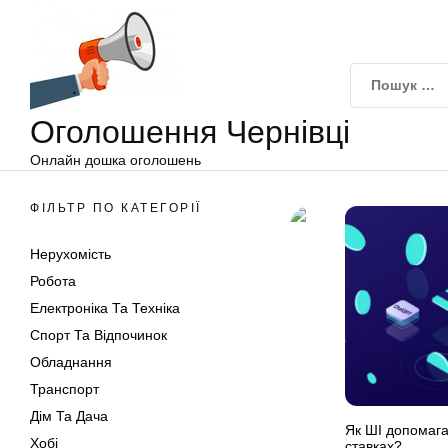
Оголошення
Перейти
Чернівці
до
вмісту
Оголошення Чернівці
Онлайн дошка оголошень
ФІЛЬТР ПО КАТЕГОРІЇ
Нерухомість
Робота
Електроніка Та Техніка
Спорт Та Відпочинок
Обладнання
Транспорт
Дім Та Дача
Як ШІ допомага
Хобі
ставках?