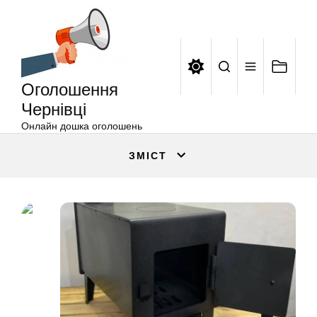
Оголошення
Перейти
Чернівці
до
вмісту
Оголошення
Чернівці
Онлайн дошка оголошень
ЗМІСТ