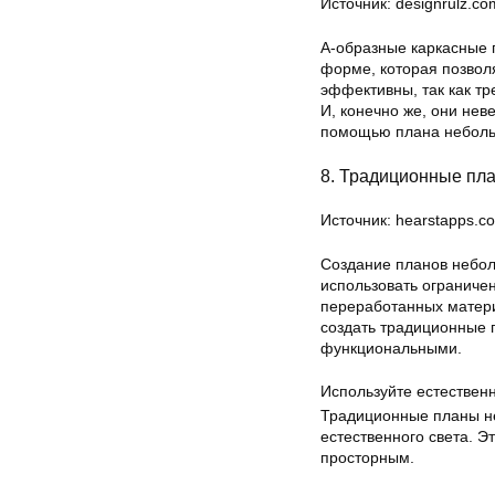
Источник: designrulz.co
А-образные каркасные 
форме, которая позвол
эффективны, так как т
И, конечно же, они нев
помощью плана неболь
8. Традиционные пл
Источник: hearstapps.c
Создание планов небол
использовать ограниче
переработанных матери
создать традиционные 
функциональными.
Используйте естествен
Традиционные планы не
естественного света. Э
просторным.