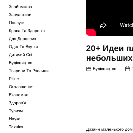
Знайомства
Запчастини
Послуги
Краса Та Здоров'я
Для Дорослих
20+ Идеи п
Одяг Та Взуття
Дитячий Світ
небольших
Будівництво
Будівництво
Тварини Та Рослини
Різне
Оголошення
Економіка
Здоров'я
Туризм
Наука
Техніка
Дизайн маленького дом