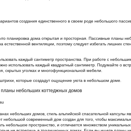
вариантов создания единственного в своем роде небольшого пасси
 что планировка дома открытая и просторная. Пассивные планы н
а естественной вентиляции, поэтому следует избегать лишних стен
льзовать каждый сантиметр пространства. При работе с небольши
жно использовать каждый квадратный сантиметр. Подумайте о вст
я, скрытых уголках и многофункциональной мебели.
 штрихи, которые создадут ощущение уюта в небольшом доме.
d: планы небольших коттеджных домов
au
ланах небольших домов, стиль альпийской спасательной капсулы я
т небольшой современный дом создан для того, чтобы максималь
ть небольшое пространство, и отличается множеством уникальных
торые не встретишь в традиционных домах. Если вы ищете планы 