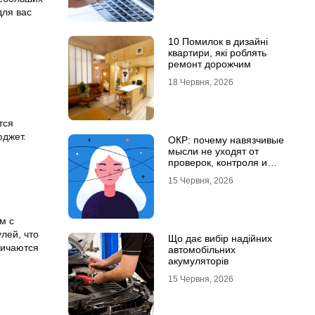
для вас
10 Помилок в дизайні
квартири, які роблять
ремонт дорожчим
18 Червня, 2026
тся
юджет.
ОКР: почему навязчивые
мысли не уходят от
проверок, контроля и
попыток «успокоиться»
15 Червня, 2026
м с
лей, что
Що дає вибір надійних
личаются
автомобільних
акумуляторів
15 Червня, 2026