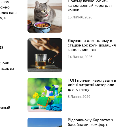
Почему важно купить
льшом
качественный корм для
можно
кошек
велик ваш
15 Липня, 2026
а, и
Лікування алкоголізму в
стаціонарі: коли домашня
о
капельниця вже
недостатня
14 Липня, 2026
; они
исок из
ТОП причин інвестувати в
якісні витратні матеріали
для клінінгу
8 Липня, 2026
ечный
Відпочинок у Карпатах з
басейнами: комфорт,