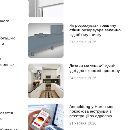
вного
Як розрахувати товщину
стінки резервуара залежно
від об’єму і тиску
ебольших
27 Червня, 2026
 и
м
роенных
Дизайн маленької кухні:
ідеї для економії простору
24 Червня, 2026
Anmeldung у Німеччині:
покрокова інструкція з
вляется
реєстрації за адресою
но
21 Червня, 2026
небольших