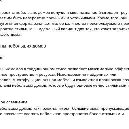
m
проекты небольших домов получили свое название благодаря треу
яет им быть невероятно прочными и устойчивыми. Кроме того, они
реугольная форма означает малое количество неиспользуемого про
ероятно стильные — идеальный вариант для тех, кто хочет заявить 
шого дома.
аны небольших домов
om
ьших домов в традиционном стиле позволяет максимально эффек
нное пространство и ресурсы. Использование найденных или
алов, многофункциональная мебель и компактная планировка по
планы небольших домов, которые будут одновременно стильными 
ное освещение
больших домов, как правило, имеют большие окна, пропускающие
то позволяет сделать небольшое пространство более открытым и