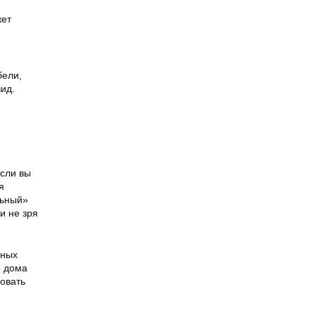
жет
бели,
ид.
если вы
я
льный»
и не зря
нных
о дома
овать