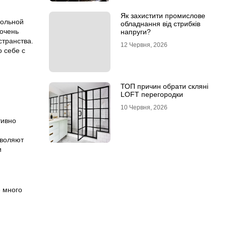
Як захистити промислове
гольной
обладнання від стрибків
 очень
напруги?
странства.
12 Червня, 2026
о себе с
ТОП причин обрати скляні
LOFT перегородки
10 Червня, 2026
тивно
зволяют
и
 много