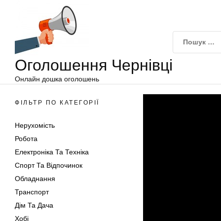
Оголошення
Перейти
Чернівці
до
вмісту
Оголошення Чернівці
Онлайн дошка оголошень
ФІЛЬТР ПО КАТЕГОРІЇ
Нерухомість
Робота
Електроніка Та Техніка
Спорт Та Відпочинок
Обладнання
Транспорт
Дім Та Дача
Хобі