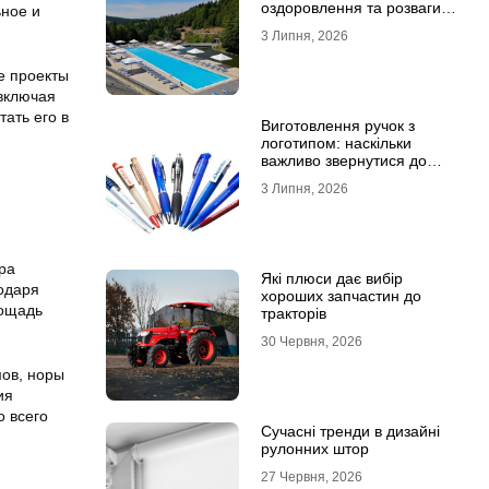
оздоровлення та розваги
ьное и
для всієї родини
3 Липня, 2026
е проекты
включая
тать его в
Виготовлення ручок з
логотипом: наскільки
важливо звернутися до
професійної типографії
3 Липня, 2026
ра
Які плюси дає вибір
одаря
хороших запчастин до
лощадь
тракторів
30 Червня, 2026
мов, норы
ия
о всего
Сучасні тренди в дизайні
рулонних штор
27 Червня, 2026