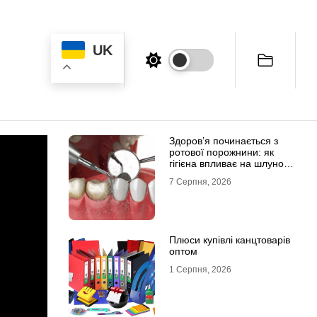
UK
Здоров’я починається з
ротової порожнини: як
гігієна впливає на шлунок
та імунітет
7 Серпня, 2026
Плюси купівлі канцтоварів
оптом
1 Серпня, 2026