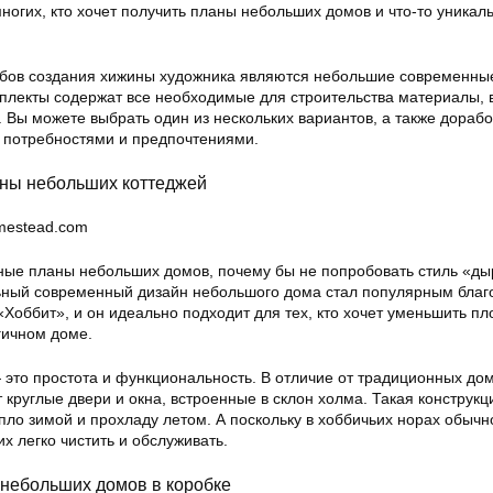
огих, кто хочет получить планы небольших домов и что-то уникал
бов создания хижины художника являются небольшие современны
мплекты содержат все необходимые для строительства материалы, 
у. Вы можете выбрать один из нескольких вариантов, а также дорабо
и потребностями и предпочтениями.
аны небольших коттеджей
omestead.com
ные планы небольших домов, почему бы не попробовать стиль «ды
ьный современный дизайн небольшого дома стал популярным благ
Хоббит», и он идеально подходит для тех, кто хочет уменьшить п
гичном доме.
 это простота и функциональность. В отличие от традиционных до
круглые двери и окна, встроенные в склон холма. Такая конструкц
пло зимой и прохладу летом. А поскольку в хоббичьих норах обычн
их легко чистить и обслуживать.
 небольших домов в коробке