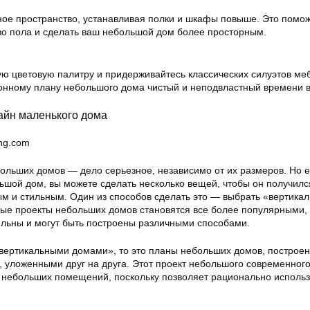
ное пространство, устанавливая полки и шкафы повыше. Это помо
во пола и сделать ваш небольшой дом более просторным.
ю цветовую палитру и придерживайтесь классических силуэтов ме
онному плану небольшого дома чистый и неподвластный времени в
айн маленького дома
ng.com
ольших домов — дело серьезное, независимо от их размеров. Но 
льшой дом, вы можете сделать несколько вещей, чтобы он получилс
м и стильным. Один из способов сделать это — выбрать «вертика
ные проекты небольших домов становятся все более популярными, 
льны и могут быть построены различными способами.
«вертикальными домами», то это планы небольших домов, построе
, уложенными друг на друга. Этот проект небольшого современног
 небольших помещений, поскольку позволяет рационально использ