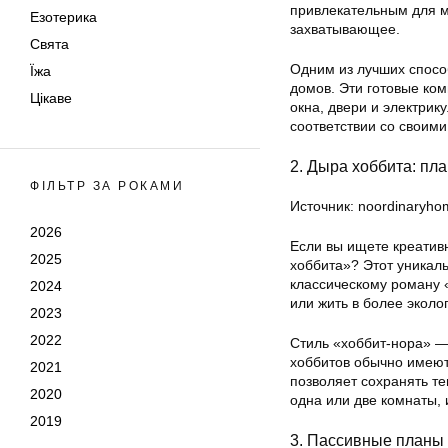
привлекательным для мн
Езотерика
захватывающее.
Свята
Одним из лучших спосо
Їжа
домов. Эти готовые ко
Цікаве
окна, двери и электрик
соответствии со своим
2. Дыра хоббита: пл
ФІЛЬТР ЗА РОКАМИ
Источник: noordinaryh
2026
Если вы ищете креатив
2025
хоббита»? Этот уникал
классическому роману «
2024
или жить в более эколо
2023
2022
Стиль «хоббит-нора» —
хоббитов обычно имеют 
2021
позволяет сохранять те
2020
одна или две комнаты, 
2019
3. Пассивные планы