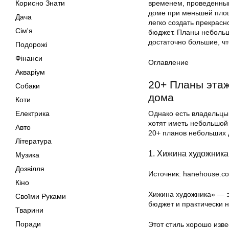
Корисно Знати
временем, проведенным
доме при меньшей пло
Дача
легко создать прекрасн
Сім'я
бюджет. Планы небольш
достаточно большие, ч
Подорожі
Фінанси
Оглавление
Акваріум
20+ Планы эта
Собаки
дома
Коти
Електрика
Однако есть владельцы 
хотят иметь небольшой
Авто
20+ планов небольших 
Література
1. Хижина художник
Музика
Дозвілля
Источник: hanehouse.c
Кіно
Хижина художника» — э
Своїми Руками
бюджет и практически н
Тварини
Поради
Этот стиль хорошо изве