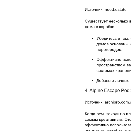
Источник: need.estate
Существует несколько 
дома в коробке.
Убедитесь в том,
домов основаны н
перегородок.
Эффективно испо
пространством ва
системах хранени
Добавьте личные
4. Alpine Escape Po
Источник: archipro.com.
Когда речь заходит о п
самым креативным. Это
эффективно использова
элементов дизайна, ко