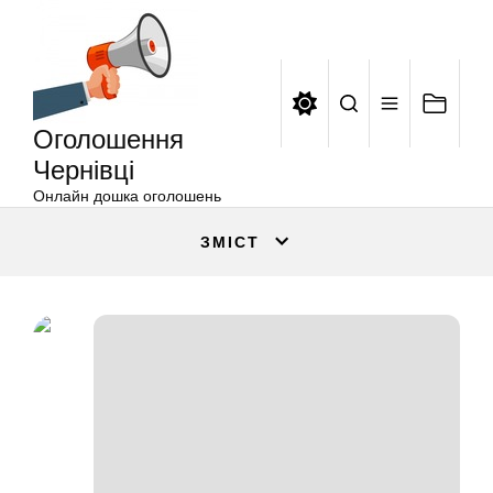
Оголошення
Перейти
Чернівці
до
вмісту
Оголошення
Чернівці
Онлайн дошка оголошень
ЗМІСТ