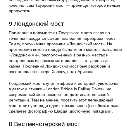
конечно, сам Тауэрский мост — зрелище, которое нельзя
пропустить.
9 Лондонский мост
Примерно в полумиле от Тауэрского моста вверх по
течению находится самая последняя переправа через
Темзу, получившая прозвище «Лондонский мост». На
протяжении веков в городе было много мостов, названных
«Лондонскими», расположенных в разных местах и
построенных из разных материалов — от дерева до
камня. Последний Лондонский мост был разобран и
восстановлен в озере Хавасу, штат Аризона.
Лондонский мост окутан мифами и историей, увековечен
в детском стишке «London Bridge is Falling Down», но
современный мост немного не дотягивает до своей
репутации. Тем не менее, посетить этот легендарный
мост стоит уже ради одних только видов (вы обязательно
сделаете фотографию Шарда, достойную Instagram).
8 Вестминстерский мост