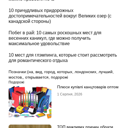
10 причудливых придорожных
достопримечательностей вокруг Великих озер (с
канадской стороны)
Побег в рай: 10 самых роскошных мест для
весенних каникул, где можно получить
максимальное удовольствие
10 мест для глэмпинга, которые стоит рассмотреть
для романтического отдыха
Позначки:
(на
,
вид
,
город
,
которых
,
лондонских
,
лучший
,
мостов,
,
открывается
,
подорожі
Подорожі
Плюси купівлі канцтоварів оптом
1 Серпня, 2026
ТОП важливих причин обрати