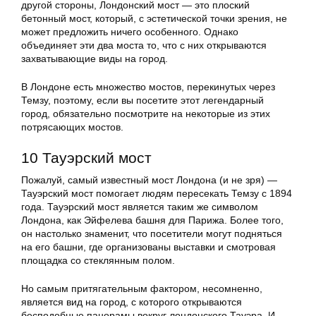
другой стороны, Лондонский мост — это плоский
бетонный мост, который, с эстетической точки зрения, не
может предложить ничего особенного. Однако
объединяет эти два моста то, что с них открываются
захватывающие виды на город.
В Лондоне есть множество мостов, перекинутых через
Темзу, поэтому, если вы посетите этот легендарный
город, обязательно посмотрите на некоторые из этих
потрясающих мостов.
10 Тауэрский мост
Пожалуй, самый известный мост Лондона (и не зря) —
Тауэрский мост помогает людям пересекать Темзу с 1894
года. Тауэрский мост является таким же символом
Лондона, как Эйфелева башня для Парижа. Более того,
он настолько знаменит, что посетители могут подняться
на его башни, где организованы выставки и смотровая
площадка со стеклянным полом.
Но самым притягательным фактором, несомненно,
является вид на город, с которого открываются
бесподобные панорамы вокруг лондонского Тауэра. И,