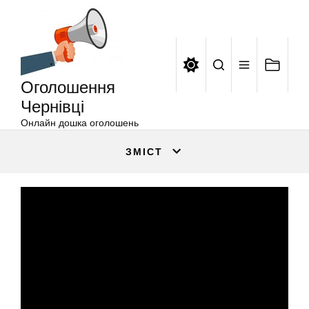
Оголошення
Перейти
Чернівці
до
вмісту
Оголошення
Чернівці
Онлайн дошка оголошень
ЗМІСТ