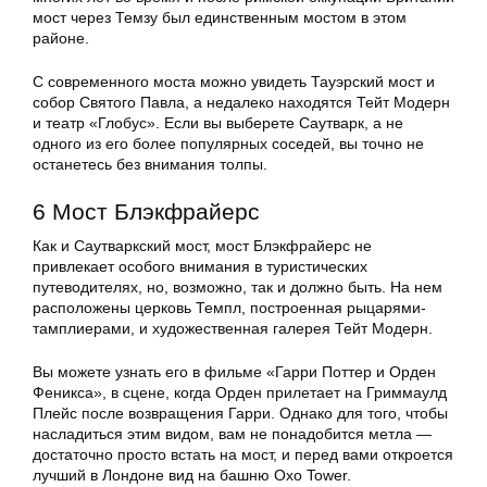
мост через Темзу был единственным мостом в этом
районе.
С современного моста можно увидеть Тауэрский мост и
собор Святого Павла, а недалеко находятся Тейт Модерн
и театр «Глобус». Если вы выберете Саутварк, а не
одного из его более популярных соседей, вы точно не
останетесь без внимания толпы.
6 Мост Блэкфрайерс
Как и Саутваркский мост, мост Блэкфрайерс не
привлекает особого внимания в туристических
путеводителях, но, возможно, так и должно быть. На нем
расположены церковь Темпл, построенная рыцарями-
тамплиерами, и художественная галерея Тейт Модерн.
Вы можете узнать его в фильме «Гарри Поттер и Орден
Феникса», в сцене, когда Орден прилетает на Гриммаулд
Плейс после возвращения Гарри. Однако для того, чтобы
насладиться этим видом, вам не понадобится метла —
достаточно просто встать на мост, и перед вами откроется
лучший в Лондоне вид на башню Oxo Tower.