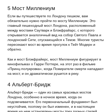
5 Мост Миллениум
Если вы путешествуете по Лондону пешком, вам
обязательно нужно пройти по мосту Миллениум. Это
главный пешеходный мост Лондона, расположенный
между мостами Саутварк и Блэкфрайарс, с которого
открывается аналогичный вид на собор Святого Павла и
лондонский Сити, спускающийся к Темзе. Многие туристы
пересекают мост во время прогулок к Тейт Модерн и
обратно.
Как и мост Блэкфрайерс, мост Миллениум фигурирует в
кинофильмах о Гарри Поттере, на этот раз в фильме
«Принц-полукровка», когда Пожиратели смерти нападают
на мост, и он драматически рушится в реку.
4 Альберт-Бридж
Альберт-Бридж — один из самых красивых мостов
Лондона, особенно в ночное время, когда он
подсвечивается. Его первоначальный фундамент был
неустойчив, поэтому он был изменен, и в настоящее
время на нем установлены мосты трех разных стилей.