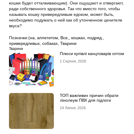
кошки будет отталкивающим). Они ощущают и отвергают,
ради собственного здоровья. Так что вместо того, чтобы
называть кошку привередливым едоком, может быть,
необходимо подумать о ней как об утонченном ценителе
вкуса?
Позначки:
(на
,
аппетитом
,
Все,
,
кошках
,
подряд.
,
привередливых
,
собаках
,
Тварини
Тварини
Плюси купівлі канцтоварів оптом
1 Серпня, 2026
ТОП важливих причин обрати
лінолеум ПВХ для підлоги
24 Липня, 2026