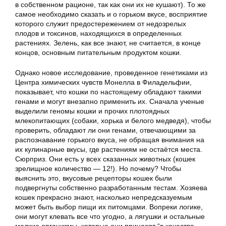
в собственном рационе, так как они их не кушают). То же
самое необходимо сказать и о горьком вкусе, восприятие
которого служит предостережением от недозрелых
плодов и токсинов, находящихся в определенных
растениях. Зелень, как все знают, не считается, в конце
концов, основным питательным продуктом кошки.
Однако новое исследование, проведенное генетиками из
Центра химических чувств Монелла в Филадельфии,
показывает, что кошки по настоящему обладают такими
генами и могут внезапно применить их. Сначала ученые
выделили геномы кошки и прочих плотоядных
млекопитающих (собаки, хорька и белого медведя), чтобы
проверить, обладают ли они генами, отвечающими за
распознавание горького вкуса, не обращая внимания на
их кулинарные вкусы, где растениям не остаётся места.
Сюрприз. Они есть у всех сказанных животных (кошек
зрелищное количество — 12!). Но почему? Чтобы
выяснить это, вкусовые рецепторы кошек были
подвергнуты собственно разработанным тестам. Хозяева
кошек прекрасно знают, насколько непредсказуемым
может быть выбор пищи их питомцами. Вопреки логике,
они могут клевать все что угодно, а лягушки и остальные