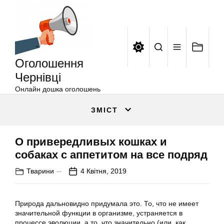
Оголошення
Перейти
Чернівці
до
вмісту
Оголошення
Чернівці
Онлайн дошка оголошень
ЗМІСТ
О привередливых кошках и
собаках с аппетитом на все подряд
Тварини
4 Квітня, 2019
Природа дальновидно придумала это. То, что не имеет
значительной функции в организме, устраняется в
процессе эволюции, а то, что значительно (или, как