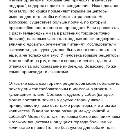
мелкие организмы, которые они приносят “в качестве
подарка”, содержат ядовитые соединения. Исследование
показало, что кошки применяют горькие рецепторы
именно для того, чтобы избежать отравления. Но,
возможно, существует больше причин, по которым
приспособленность генов не пропадает. Если сравнивать
с растительноядными (а в растениях токсинов точно
больше), насколько часто плотоядные кошки подвержены
влиянию ядовитых элементов питания? Исследователи
заключили , что здесь должно быть использовано что-то
еще, а не только сам вкус. У человека горькие рецепторы
можно найти во рту, и еще в сердце и легких, где они
отвечают за распознавание инфекции. Возможно, то же
самое происходит и с кошками.
Открытие кошачьих горьких рецепторов может объяснить,
почему они так требовательны и им сложно угодить в
кулинарном плане. Согласен, однако у собак (которых
можно поставить точно на другую сторону шкалы
придирчивости) тоже есть такие рецепторы, и в этом же
количестве. В чем же тогда разница между кошкой и
собакой? Может быть так, что кошки более восприимчивы
к горьким веществам и ощущают гораздо большее их
количество в пище (то, что безвкусное для собаки, для