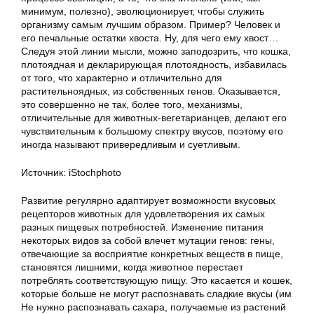
минимум, полезно), эволюционирует, чтобы служить
организму самым лучшим образом. Пример? Человек и
его печальные остатки хвоста. Ну, для чего ему хвост…
Следуя этой линии мысли, можно заподозрить, что кошка,
плотоядная и декларирующая плотоядность, избавилась
от того, что характерно и отличительно для
растительноядных, из собственных генов. Оказывается,
это совершенно не так, более того, механизмы,
отличительные для животных-вегетарианцев, делают его
чувствительным к большому спектру вкусов, поэтому его
иногда называют привередливым и суетливым.
Источник: iStochphoto
Развитие регулярно адаптирует возможности вкусовых
рецепторов животных для удовлетворения их самых
разных пищевых потребностей. Изменение питания
некоторых видов за собой влечет мутации генов: гены,
отвечающие за восприятие конкретных веществ в пище,
становятся лишними, когда животное перестает
потреблять соответствующую пищу. Это касается и кошек,
которые больше не могут распознавать сладкие вкусы (им
Не нужно распознавать сахара, получаемые из растений