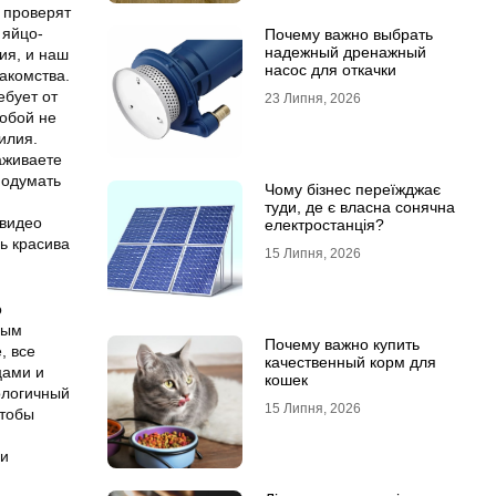
 проверят
 яйцо-
Почему важно выбрать
надежный дренажный
ия, и наш
насос для откачки
акомства.
ебует от
23 Липня, 2026
обой не
илия.
аживаете
подумать
Чому бізнес переїжджає
туди, де є власна сонячна
 видео
електростанція?
ь красива
15 Липня, 2026
о
ным
Почему важно купить
, все
качественный корм для
цами и
кошек
ологичный
15 Липня, 2026
чтобы
ли