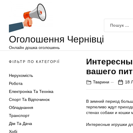
Оголошення
Перейти
Чернівці
до
вмісту
Оголошення Чернівці
Онлайн дошка оголошень
Интересны
ФІЛЬТР ПО КАТЕГОРІЇ
вашего пи
Нерухомість
Тварини
18 
Робота
Електроніка Та Техніка
Спорт Та Відпочинок
В зимний период больш
терпеливо ждут приход
Обладнання
стенах собаки и кошки 
Транспорт
Дім Та Дача
Интересные игрушки дл
Хобі