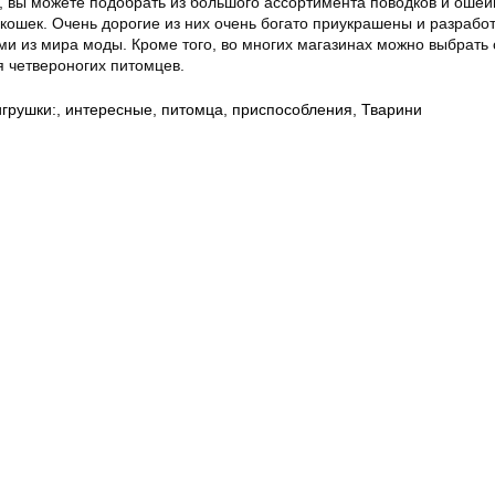
 вы можете подобрать из большого ассортимента поводков и ошей
я кошек. Очень дорогие из них очень богато приукрашены и разрабо
и из мира моды. Кроме того, во многих магазинах можно выбрать 
я четвероногих питомцев.
игрушки:
,
интересные
,
питомца
,
приспособления
,
Тварини