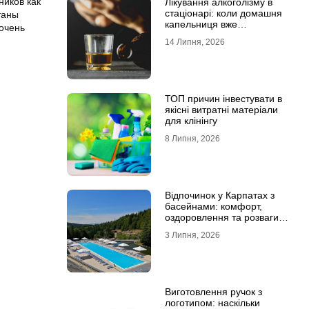
ников как
Лікування алкоголізму в
стаціонарі: коли домашня
таны
капельниця вже
очень
недостатня
14 Липня, 2026
ТОП причин інвестувати в
якісні витратні матеріали
для клінінгу
8 Липня, 2026
Відпочинок у Карпатах з
басейнами: комфорт,
оздоровлення та розваги
для всієї родини
3 Липня, 2026
Виготовлення ручок з
логотипом: наскільки