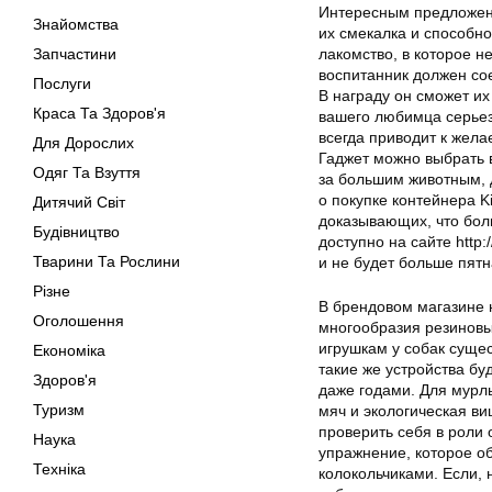
Интересным предложени
Знайомства
их смекалка и способно
Запчастини
лакомство, в которое н
воспитанник должен сое
Послуги
В награду он сможет их
Краса Та Здоров'я
вашего любимца серьез
всегда приводит к жела
Для Дорослих
Гаджет можно выбрать 
Одяг Та Взуття
за большим животным, 
о покупке контейнера K
Дитячий Світ
доказывающих, что бол
Будівництво
доступно на сайте http
Тварини Та Рослини
и не будет больше пят
Різне
В брендовом магазине н
Оголошення
многообразия резиновы
игрушкам у собак сущес
Економіка
такие же устройства бу
Здоров'я
даже годами. Для мурлы
Туризм
мяч и экологическая ви
проверить себя в роли
Наука
упражнение, которое о
Техніка
колокольчиками. Если,