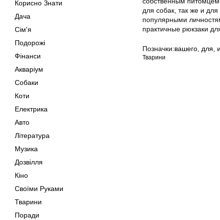
собственным питомцем,
Корисно Знати
для собак, так же и дл
Дача
популярными личностям
практичные рюкзаки дл
Сім'я
Подорожі
Позначки:
вашего
,
для
,
Фінанси
Тварини
Акваріум
Собаки
Коти
Електрика
Авто
Література
Музика
Дозвілля
Кіно
Своїми Руками
Тварини
Поради