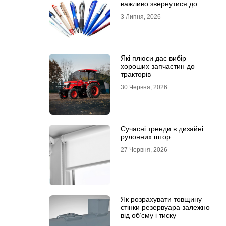
важливо звернутися до
професійної типографії
3 Липня, 2026
Які плюси дає вибір
хороших запчастин до
тракторів
30 Червня, 2026
Сучасні тренди в дизайні
рулонних штор
27 Червня, 2026
Як розрахувати товщину
стінки резервуара залежно
від об’єму і тиску