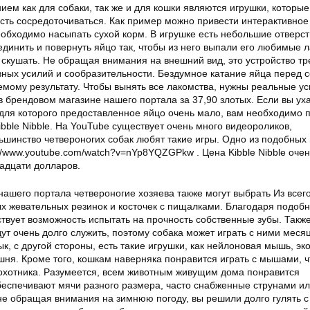
ем как для собаки, так же и для кошки являются игрушки, которые
сть сосредоточиваться. Как пример можно привести интерактивное
еобходимо насыпать сухой корм. В игрушке есть небольшие отверст
динить и повернуть яйцо так, чтобы из него выпали его любимые л
 скушать. Не обращая внимания на внешний вид, это устройство тр
ных усилий и сообразительности. Бездумное катание яйца перед с
емому результату. Чтобы вынять все лакомства, нужны реальные ус
в брендовом магазине нашего портала за 37,90 злотых. Если вы ух
для которого предоставленное яйцо очень мало, вам необходимо 
ibble Nibble. На YouTube существует очень много видеороликов,
ьшинство четвероногих собак любят такие игры. Одно из подобных
://www.youtube.com/watch?v=nYp8YQZGPkw . Цена Kibble Nibble очен
надцати долларов.
ашего портала четвероногие хозяева также могут выбрать Из всег
х жевательных резинок и косточек с пищалками. Благодаря подоб
твует возможность испытать на прочность собственные зубы. Также
дут очень долго служить, поэтому собака может играть с ними меся
к, с другой стороны, есть такие игрушки, как нейлоновая мышь, эк
шня. Кроме того, кошкам наверняка понравится играть с мышами, 
 охотника. Разумеется, всем животным живущим дома понравится
беспечивают мячи разного размера, часто снабженные струнами и
 не обращая внимания на зимнюю погоду, вы решили долго гулять с