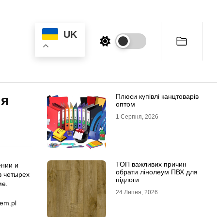
UK
Плюси купівлі канцтоварів
ля
оптом
1 Серпня, 2026
ТОП важливих причин
ении и
обрати лінолеум ПВХ для
в четырех
підлоги
ме.
24 Липня, 2026
em.pl