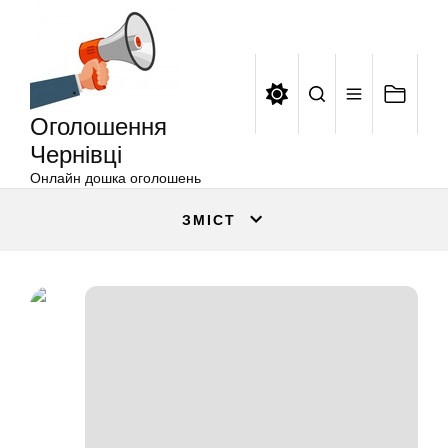
Оголошення
Перейти
Чернівці
до
вмісту
Оголошення
Чернівці
Онлайн дошка оголошень
ЗМІСТ